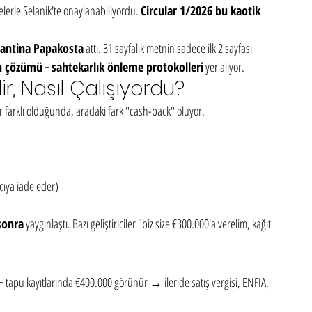
lerle Selanik'te onaylanabiliyordu. 
Circular 1/2026 bu kaotik 
stantina Papakosta
 attı. 31 sayfalık metnin sadece ilk 2 sayfası 
un çözümü
 + 
sahtekarlık önleme protokolleri
 yer alıyor.
, Nasıl Çalışıyordu?
tar farklı olduğunda, aradaki fark "cash-back" oluyor.
mcıya iade eder)
 sonra
 yaygınlaştı. Bazı geliştiriciler "biz size €300.000'a verelim, kağıt 
+ tapu kayıtlarında €400.000 görünür → ileride satış vergisi, ENFIA, 