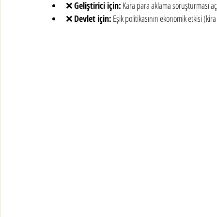
❌ 
Geliştirici için:
 Kara para aklama soruşturması aç
❌ 
Devlet için:
 Eşik politikasının ekonomik etkisi (kir