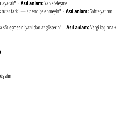
rlayacak"  ·  
Asıl anlam:
 Yan sözleşme
 tutar farklı — siz endişelenmeyin"  ·  
Asıl anlam:
 Sahte yatırım 
ra sözleşmesini yazılıdan az gösterin"  ·  
Asıl anlam:
 Vergi kaçırma + 
n
üş alın