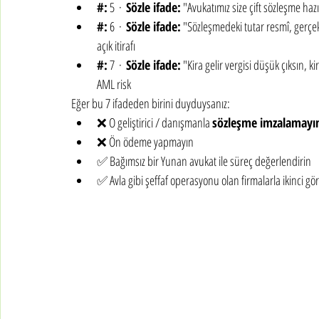
#:
 5  ·  
Sözle ifade:
 "Avukatımız size çift sözleşme hazı
#:
 6  ·  
Sözle ifade:
 "Sözleşmedeki tutar resmî, gerçek
açık itirafı
#:
 7  ·  
Sözle ifade:
 "Kira gelir vergisi düşük çıksın, ki
AML risk
Eğer bu 7 ifadeden birini duyduysanız:
❌ O geliştirici / danışmanla 
sözleşme imzalamayı
❌ Ön ödeme yapmayın
✅ Bağımsız bir Yunan avukat ile süreç değerlendirin
✅ Avla gibi şeffaf operasyonu olan firmalarla ikinci gör