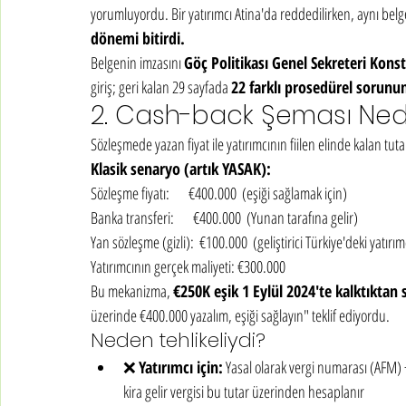
yorumluyordu. Bir yatırımcı Atina'da reddedilirken, aynı belge
dönemi bitirdi.
Belgenin imzasını 
Göç Politikası Genel Sekreteri Kon
giriş; geri kalan 29 sayfada 
22 farklı prosedürel sorun
2. Cash-back Şeması Nedir
Sözleşmede yazan fiyat ile yatırımcının fiilen elinde kalan tu
Klasik senaryo (artık YASAK):
Sözleşme fiyatı:       €400.000  (eşiği sağlamak için)
Banka transferi:       €400.000  (Yunan tarafına gelir)
Yan sözleşme (gizli):  €100.000  (geliştirici Türkiye'deki yatırı
Yatırımcının gerçek maliyeti: €300.000
Bu mekanizma, 
€250K eşik 1 Eylül 2024'te kalktıktan
üzerinde €400.000 yazalım, eşiği sağlayın" teklif ediyordu.
Neden tehlikeliydi?
❌ 
Yatırımcı için:
 Yasal olarak vergi numarası (AFM) 
kira gelir vergisi bu tutar üzerinden hesaplanır