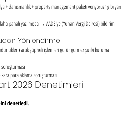
ilya + danışmanlık + property management paketi veriyoruz" gibi yan 
daha pahalı yazılmışsa → AADE'ye (Yunan Vergi Dairesi) bildirim 
rudan Yönlendirme
rlükleri) artık şüpheli işlemleri görür görmez şu iki kuruma 
et soruşturması
kara para aklama soruşturması
art 2026 Denetimleri
ini denetledi.