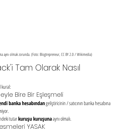
şuna aynı olmak zorunda. (Foto: Blogtrepreneur, CC BY 2.0 / Wikimedia)
ck'i Tam Olarak Nasıl 
 kural:
yle Bire Bir Eşleşmeli
endi banka hesabından
 geliştiricinin / satıcının banka hesabına 
miyor.
ndeki tutar 
kuruşu kuruşuna
 aynı olmalı.
leşmeleri YASAK