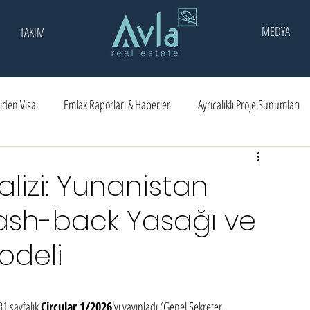
MEDYA
TAKIM
lden Visa
Emlak Raporları & Haberler
Ayrıcalıklı Proje Sunumları
ar
Ödüller
alizi: Yunanistan
ash-back Yasağı ve
Modeli
1 sayfalık 
Circular 1/2026
'yı yayınladı (Genel Sekreter 