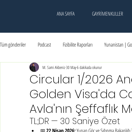
ANA SAYFA
GAYRİMENKULLER
Tüm gönderiler
Podcast
Fizibilite Raporları
Yunanistan | Go
Kadıköy | Kesişim Noktası
M. Sami Akbeniz
30 May
Dubai | Yatırım
6 dakikada okunur
Etkinlik & Hatıral
Circular 1/2026 An
Golden Visa'da C
Avla'nın Şeffaflık 
TL;DR — 30 Saniye Özet
📅 
22 Nisan 2026:
 Yunan Göç ve Sığınma Bakanlığı 3