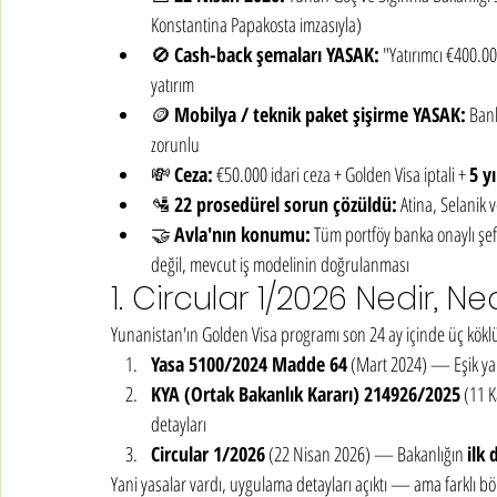
Konstantina Papakosta imzasıyla)
🚫 
Cash-back şemaları YASAK:
 "Yatırımcı €400.0
yatırım
🪙 
Mobilya / teknik paket şişirme YASAK:
 Ban
zorunlu
💸 
Ceza:
 €50.000 idari ceza + Golden Visa iptali + 
5 yı
🛂 
22 prosedürel sorun çözüldü:
 Atina, Selanik 
🤝 
Avla'nın konumu:
 Tüm portföy banka onaylı şeff
değil, mevcut iş modelinin doğrulanması
1. Circular 1/2026 Nedir, 
Yunanistan'ın Golden Visa programı son 24 ay içinde üç köklü
Yasa 5100/2024 Madde 64
 (Mart 2024) — Eşik yapı
KYA (Ortak Bakanlık Kararı) 214926/2025
 (11 
detayları
Circular 1/2026
 (22 Nisan 2026) — Bakanlığın 
ilk
Yani yasalar vardı, uygulama detayları açıktı — ama farklı bölg