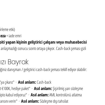
irleme etki)
ceza
 + iade emri
piti yapan kişinin geliştirici çalışanı veya muhasebecisi 
ç anlaşmazlığı sonucu sızıntı ortaya çıkıyor. Cash-back şeması gizli 
mızı Bayrak
iniz danışman / geliştirici cash-back şeması teklif ediyor olabilir:
a çıkarız"  ·  
Asıl anlam:
 Cash-back
€100K, hediye paket"  ·  
Asıl anlam:
 Şişirilmiş yan sözleşme
pto kabul ediyoruz"  ·  
Asıl anlam:
 AML kontrolünü atlatma
rısını verin"  ·  
Asıl anlam:
 Sözleşme dışı tahsilat