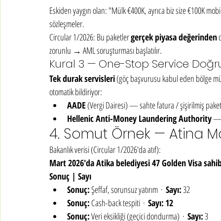
Eskiden yaygın olan: "Mülk €400K, ayrıca biz size €100K mob
sözleşmeler.
Circular 1/2026: Bu paketler 
gerçek piyasa değerinden
 
zorunlu → AML soruşturması başlatılır.
Kural 3 — One-Stop Service Doğ
Tek durak servisleri
 (göç başvurusu kabul eden bölge müdü
otomatik bildiriyor:
AADE
 (Vergi Dairesi) — sahte fatura / şişirilmiş pak
Hellenic Anti-Money Laundering Authority
 — 
4. Somut Örnek — Atina M
Bakanlık verisi (Circular 1/2026'da atıf):
Mart 2026'da Atika belediyesi 47 Golden Visa sahib
Sonuç | Sayı
Sonuç:
 Şeffaf, sorunsuz yatırım  ·  
Sayı:
 32
Sonuç:
 Cash-back tespiti  ·  
Sayı:
12
Sonuç:
 Veri eksikliği (geçici dondurma)  ·  
Sayı:
 3