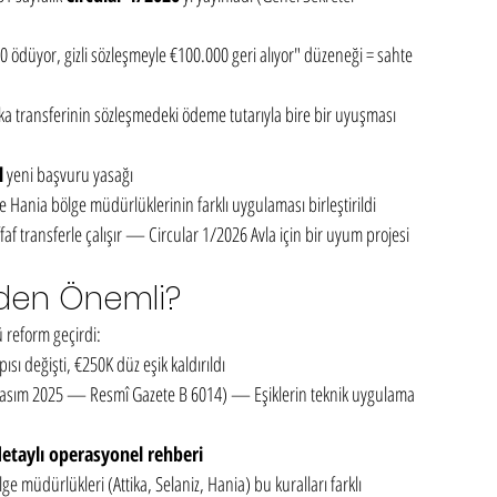
00 ödüyor, gizli sözleşmeyle €100.000 geri alıyor" düzeneği = sahte 
ka transferinin sözleşmedeki ödeme tutarıyla bire bir uyuşması 
l
 yeni başvuru yasağı
ve Hania bölge müdürlüklerinin farklı uygulaması birleştirildi
af transferle çalışır — Circular 1/2026 Avla için bir uyum projesi 
Neden Önemli?
 reform geçirdi:
sı değişti, €250K düz eşik kaldırıldı
Kasım 2025 — Resmî Gazete B 6014) — Eşiklerin teknik uygulama 
 detaylı operasyonel rehberi
e müdürlükleri (Attika, Selaniz, Hania) bu kuralları farklı 