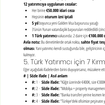
12 yatırımcıya uygulanan cezalar:
Her birine 
€50.000 idari ceza
Hepsinin 
oturum izni iptali
5 yıl
 boyunca yeni Golden Visa başvurusu yasağı
3'ünün Yunan vatandaşlık başvuruları reddedildi (zinc
1 Türk yatırımcı
 vakasında: 2 daire için 
€100.000 
Avla notu:
 Bu denetimlerde ortak nokta, 
sahte fiyat tes
olması
. Yani yatırımcı kendi sustuğunda bile, geliştiricinin i
kalmıyor.
5. Türk Yatırımcı için 7 Kır
Eğer aşağıdaki ifadelerden birini duyuyorsanız, müzakere ettiğ
# | Sözle ifade | Asıl anlam
#:
 1  ·  
Sözle ifade:
 "Kâğıt üzerinde €400K, size €300K'y
#:
 2  ·  
Sözle ifade:
 "Mobilya + property management 
#:
 3  ·  
Sözle ifade:
 "Banka transferi yerine kısmen kri
#:
 4  ·  
Sözle ifade:
 "Türkiye'deki ofisimize peşinatın ya