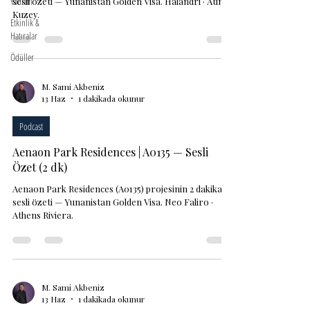
Yatırım
sesli özeti — Yunanistan Golden Visa. Halandri · Atina
Kuzey.
Etkinlik &
Hatıralar
Ödüller
M. Sami Akbeniz
13 Haz
1 dakikada okunur
Podcast
Aenaon Park Residences | A0135 — Sesli
Özet (2 dk)
Aenaon Park Residences (A0135) projesinin 2 dakikalık
sesli özeti — Yunanistan Golden Visa. Neo Faliro ·
Athens Riviera.
M. Sami Akbeniz
13 Haz
1 dakikada okunur