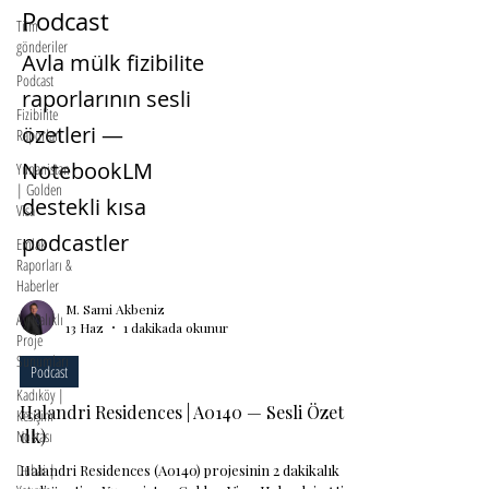
Podcast
Tüm
gönderiler
Avla mülk fizibilite
Podcast
raporlarının sesli
Fizibilite
özetleri —
Raporları
NotebookLM
Yunanistan
| Golden
destekli kısa
Visa
podcastler
Emlak
Raporları &
Haberler
M. Sami Akbeniz
Ayrıcalıklı
13 Haz
1 dakikada okunur
Proje
Sunumları
Podcast
Kadıköy |
Halandri Residences | A0140 — Sesli Özet (2
Kesişim
dk)
Noktası
Dubai |
Halandri Residences (A0140) projesinin 2 dakikalık