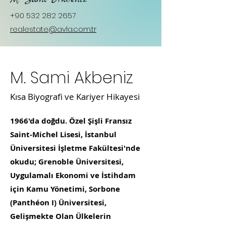
+90 532 282 2657
realestate@avla.com.tr
M. Sami Akbeniz
Kısa Biyografi ve Kariyer Hikayesi
1966'da doğdu. Özel Şişli Fransız
Saint-Michel Lisesi, İstanbul
Üniversitesi İşletme Fakültesi'nde
okudu; Grenoble Üniversitesi,
Uygulamalı Ekonomi ve İstihdam
için Kamu Yönetimi, Sorbone
(Panthéon I) Üniversitesi,
Gelişmekte Olan Ülkelerin