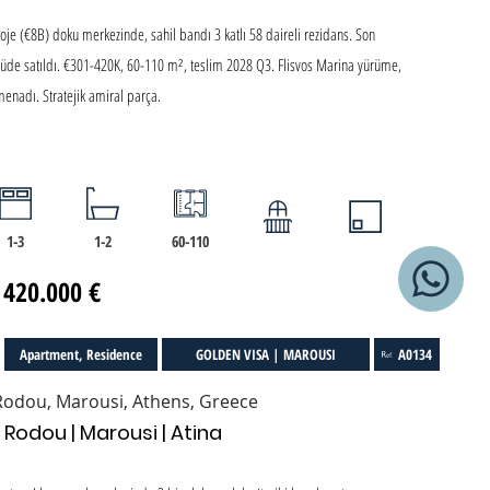
oje (€8B) doku merkezinde, sahil bandı 3 katlı 58 daireli rezidans. Son
üde satıldı. €301-420K, 60-110 m², teslim 2028 Q3. Flisvos Marina yürüme,
menadı. Stratejik amiral parça.
1-3
1-2
60-110
 420.000 €
Apartment, Residence
GOLDEN VISA | MAROUSI
A0134
Rodou, Marousi, Athens, Greece
 Rodou | Marousi | Atina