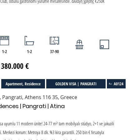
ht Club, ödüllü gastronomi yürüme mesafesinde. αλλαγή χρήσης €250K
1-2
1-2
37-90
 380.000 €
Apartment, Residence
GOLDEN VISA | PANGRATI
A0124
, Pangrati, Athens 116 35, Greece
ences | Pangrati | Atina
sa uyumlu 11 modern ünite! 24-77 m² tam mobilyalı stüdyo, 2+1 ve jakuzili
. Merkezi konum: Metroya 8 dk. %3 kira garantili. 250 bin € fırsatıyla