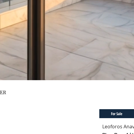
LER
For Sale
Leoforos Anav