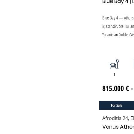
Blue Bay 4 | 
Blue Bay 4 — Athens Ri
iç asansör, özel kulla
Yunanistan Golden Vis
1
815.000 € -
For Sale
Afroditis 24, 
Venus Athens 