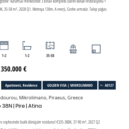
ngstone' kurumsal merkezinde 3 binalı kompleks (tarihi konak restorasyonu +
0K, 35-58 m², 2028 Q1. Metroya 130m, A enerji, Grohe armatür. Talep yoğun.
1-2
1-2
35-58
 350.000 €
Apartment, Residence
GOLDEN VISA | MIKROLIMANO
A0127
dourou, Mikrolimano, Piraeus, Greece
38N | Pire | Atina
nı cephesinde butik dönüşüm rezidansı! €335-380K, 37-90 m², 2027 Q2