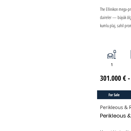
The Ellinikon mega-pr
daireler — büyük ölç
kumlu plaj, sahil pro
1
301.000 € -
For Sale
Perikleous & 
Perikleous &