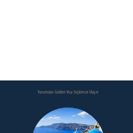
Yunanistan Golden Visa Seçkimize Ulaşın