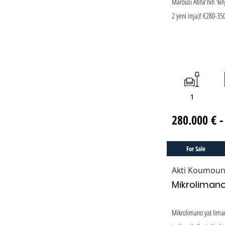
Marousi Atina'nın 'ki
2 yeni inşa)! €280-35
1
280.000 € -
For Sale
Akti Koumoun
Mikrolimano 
Mikrolimano yat lima