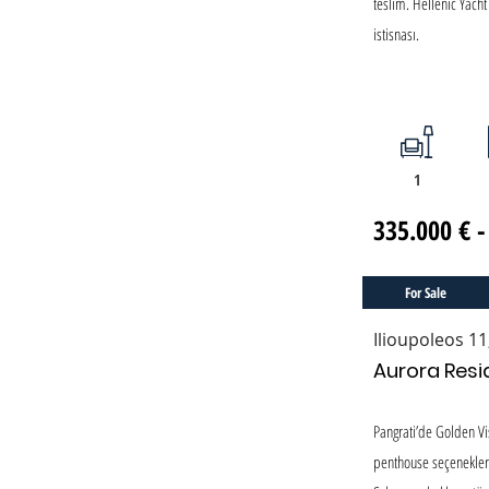
teslim. Hellenic Yac
istisnası.
1
335.000 € -
For Sale
Ilioupoleos 11
Aurora Resid
Pangrati’de Golden Vi
penthouse seçenekleri