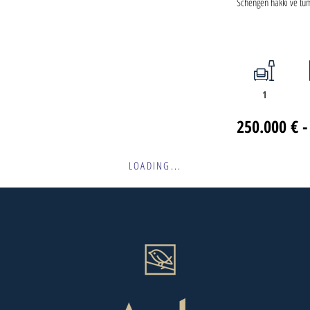
Schengen hakkı ve tüm 
1
250.000 € -
LOADING...