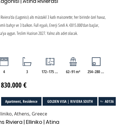
Lagonisi | Atina Rivierası
viera’da (Lagonisi) altı müstakil 3 katlı maisonette; her birinde özel havuz,
nımlı bahçe ve 3 balkon. Full eşyalı, Enerji Sınıfı A. €815.000’dan başlar,
a’ya uygun. Teslim Haziran 2027. Yalnız altı adet olacak.
4
3
172–175 m²
62–91 m²
254–280 m²
 830.000 €
Apartment, Residence
GOLDEN VISA | RIVIERA SOUTH
A0136
Elliniko, Athens, Greece
Riviera | Elliniko | Atina