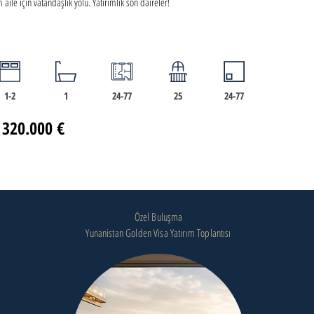
aile için vatandaşlık yolu. Yatırımlık son daireler!
1-2
1
24-77
25
24-77
 320.000 €
Özel Buluşma
Yunanistan Golden Visa Yatırım Toplantısı