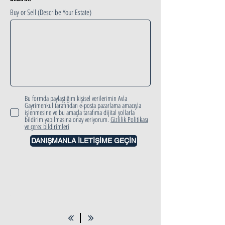
Buy or Sell (Describe Your Estate)
Bu formda paylaştığım kişisel verilerimin Avla
Gayrimenkul tarafından e-posta pazarlama amacıyla
işlenmesine ve bu amaçla tarafıma dijital yollarla
bildirim yapılmasına onay veriyorum.
Gizlilik Politikası
ve çerez bildirimleri
DANIŞMANLA İLETİŞİME GEÇİN