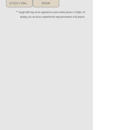
GV SEÇKİ | YUNANİSTAN
KONUM
**
Google Earth may not be supported on some mobile phones in Türkiye. On
desktop, you can access comprehensive map presentations of all projects.
Property Details