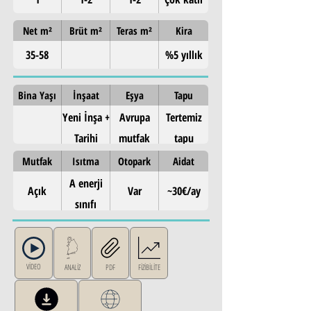
Net m²
Brüt m²
Teras m²
Kira
35-58
%5 yıllık
Bina Yaşı
İnşaat
Eşya
Tapu
Yeni İnşa +
Avrupa
Tertemiz
Tarihi
mutfak
tapu
Restorasyon
Mutfak
Isıtma
Otopark
Aidat
A enerji
Açık
Var
~30€/ay
sınıfı
VİDEO
ANALİZ
PDF
FİZİBİLİTE