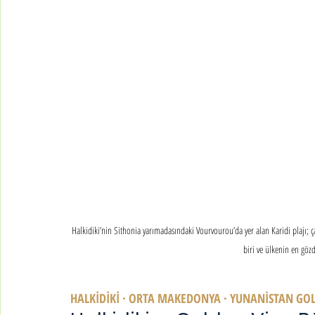
Halkidiki’nin Sithonia yarımadasındaki Vourvourou’da yer alan Karidi plajı; ça
biri ve ülkenin en göz
HALKİDİKİ · ORTA MAKEDONYA · YUNANİSTAN GO