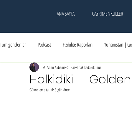
ANA SAYFA
GAYRİMENKULLER
Tüm gönderiler
Podcast
Fizibilite Raporları
Yunanistan | Go
Kadıköy | Kesişim Noktası
M. Sami Akbeniz
30 Haz
Dubai | Yatırım
4 dakikada okunur
Etkinlik & Hatıral
Halkidiki — Golde
Güncelleme tarihi:
3 gün önce