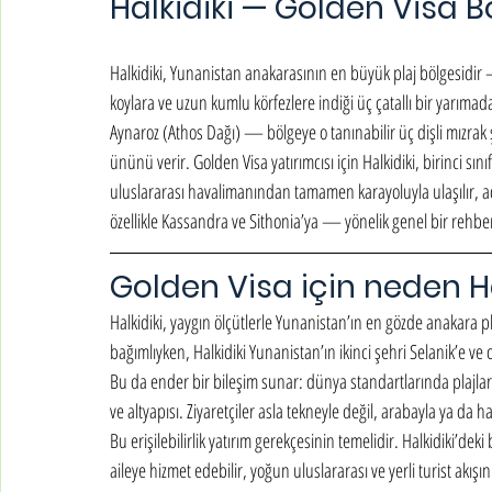
Halkidiki — Golden Visa 
Halkidiki, Yunanistan anakarasının en büyük plaj bölgesidir
koylara ve uzun kumlu körfezlere indiği üç çatallı bir yarım
Aynaroz (Athos Dağı) — bölgeye o tanınabilir üç dişli mızrak 
ününü verir. Golden Visa yatırımcısı için Halkidiki, birinci sınıf
uluslararası havalimanından tamamen karayoluyla ulaşılır, 
özellikle Kassandra ve Sithonia’ya — yönelik genel bir rehbe
Golden Visa için neden Ha
Halkidiki, yaygın ölçütlerle Yunanistan’ın en gözde anakara p
bağımlıyken, Halkidiki Yunanistan’ın ikinci şehri Selanik’e v
Bu da ender bir bileşim sunar: dünya standartlarında plajlar i
ve altyapısı. Ziyaretçiler asla tekneyle değil, arabayla ya da h
Bu erişilebilirlik yatırım gerekçesinin temelidir. Halkidiki’dek
aileye hizmet edebilir, yoğun uluslararası ve yerli turist akışını 