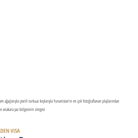
m ağaçlarıyla çevrili turkuaz koylarıyla Yunanistan’ın en çok fotoğraflanan plajlarından 
de anakara yaz bölgesinin simgesi
LDEN VISA