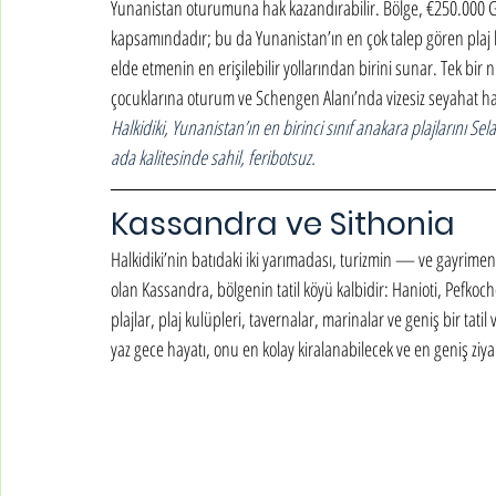
Yunanistan oturumuna hak kazandırabilir. Bölge, €250.000 Go
kapsamındadır; bu da Yunanistan’ın en çok talep gören pla
elde etmenin en erişilebilir yollarından birini sunar. Tek bir
çocuklarına oturum ve Schengen Alanı’nda vizesiz seyahat hak
Halkidiki, Yunanistan’ın en birinci sınıf anakara plajlarını Sela
ada kalitesinde sahil, feribotsuz.
Kassandra ve Sithonia
Halkidiki’nin batıdaki iki yarımadası, turizmin — ve gayrimen
olan Kassandra, bölgenin tatil köyü kalbidir: Hanioti, Pefkocho
plajlar, plaj kulüpleri, tavernalar, marinalar ve geniş bir tatil v
yaz gece hayatı, onu en kolay kiralanabilecek ve en geniş zi