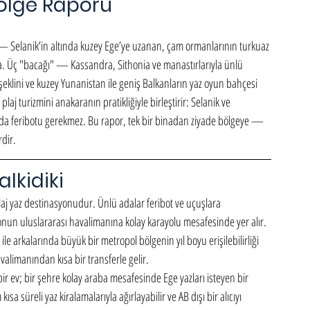
Bölge Raporu
 — Selanik’in altında kuzey Ege’ye uzanan, çam ormanlarının turkuaz 
ada. Üç "bacağı" — Kassandra, Sithonia ve manastırlarıyla ünlü 
şeklini ve kuzey Yunanistan ile geniş Balkanların yaz oyun bahçesi 
 plaj turizmini anakaranın pratikliğiyle birleştirir: Selanik ve 
ada feribotu gerekmez. Bu rapor, tek bir binadan ziyade bölgeye — 
rdir.
lkidiki
laj yaz destinasyonudur. Ünlü adalar feribot ve uçuşlara 
e onun uluslararası havalimanına kolay karayolu mesafesinde yer alır. 
le arkalarında büyük bir metropol bölgenin yıl boyu erişilebilirliği 
avalimanından kısa bir transferle gelir.
i bir ev; bir şehre kolay araba mesafesinde Ege yazları isteyen bir 
kısa süreli yaz kiralamalarıyla ağırlayabilir ve AB dışı bir alıcıyı 