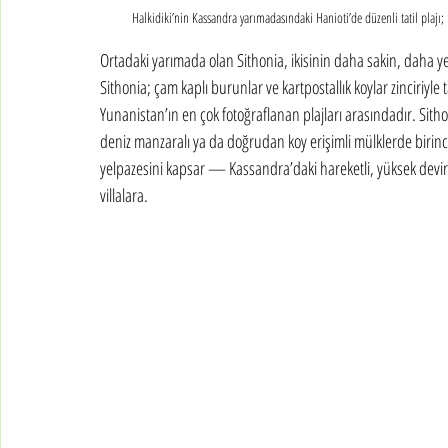
Halkidiki’nin Kassandra yarımadasındaki Hanioti’de düzenli tatil plajı; b
Ortadaki yarımada olan Sithonia, ikisinin daha sakin, daha ye
Sithonia; çam kaplı burunlar ve kartpostallık koylar zinciriyl
Yunanistan’ın en çok fotoğraflanan plajları arasındadır. Sitho
deniz manzaralı ya da doğrudan koy erişimli mülklerde birinci s
yelpazesini kapsar — Kassandra’daki hareketli, yüksek devirli
villalara.