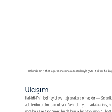
Halkidiki’nin Sithonia yarımadasında çam ağaçlarıyla çevrili turkuaz bir koy
Ulaşım
Halkidiki’nin belirleyici avantajı anakara olmasıdır — Selan
ada feribotu olmadan ulaşılır. Şehirden yarımadalara iniş, 
göre bir ila iki saat sürer; bu da büyük bir havalimanını, hast