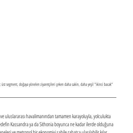
; üst segment, doğaya yönelen ziyaretçileri çeken daha sakin, daha yeşil "ikinci bacak"
ik ve uluslararası havalimanından tamamen karayoluyla, yolculukta 
hedefin Kassandra ya da Sithonia boyunca ne kadar ilerde olduğuna 
aneleri ve metropol bir ekonomiyi sahile rahatça ulaşılabilir kılar.