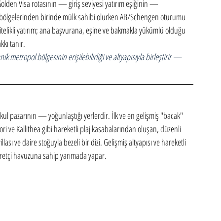
lden Visa rotasının — giriş seviyesi yatırım eşiğinin — 
j bölgelerinden birinde mülk sahibi olurken AB/Schengen oturumu 
 nitelikli yatırım; ana başvurana, eşine ve bakmakla yükümlü olduğu 
kı tanır.
nik metropol bölgesinin erişilebilirliği ve altyapısıyla birleştirir — 
kul pazarının — yoğunlaştığı yerlerdir. İlk ve en gelişmiş "bacak" 
ri ve Kallithea gibi hareketli plaj kasabalarından oluşan, düzenli 
illası ve daire stoğuyla bezeli bir dizi. Gelişmiş altyapısı ve hareketli 
yaretçi havuzuna sahip yarımada yapar.