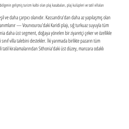
ölgenin gelişmiş turizm kalbi olan plaj kasabaları, plaj kulüpleri ve tatil villaları
şil ve daha çarpıcı olanıdır. Kassandra’dan daha az yapılaşmış olan 
e tanımlanır — Vourvourou’daki Karidi plajı, sığ turkuaz suyuyla tüm 
nia daha üst segment, doğaya yönelen bir ziyaretçi çeker ve özellikle 
ınıf villa talebini destekler. İki yarımada birlikte pazarın tüm 
 tatil kiralamalarından Sithonia’daki üst düzey, manzara odaklı 