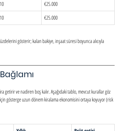
10
€25.000
10
€25.000
zdelerini gösterir; kalan bakiye, inşaat süresi boyunca alıcıyla 
i Bağlamı
a getirir ve nadiren boş kalır. Aşağıdaki tablo, mevcut kurallar göz 
 için gösterge uzun dönem kiralama ekonomisini ortaya koyuyor (risk 
Yıllık
Brüt getiri