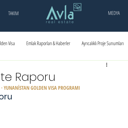
MEDYA
TAKIM
lden Visa
Emlak Raporları & Haberler
Ayrıcalıklı Proje Sunumları
ar
Ödüller
lite Raporu
Sİ · YUNANİSTAN GOLDEN VISA PROGRAMI
poru