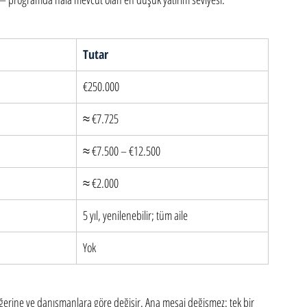
Tutar
€250.000
≈ €7.725
≈ €7.500 – €12.500
≈ €2.000
5 yıl, yenilenebilir; tüm aile
Yok
ğerine ve danışmanlara göre değişir. Ana mesaj değişmez: tek bir 