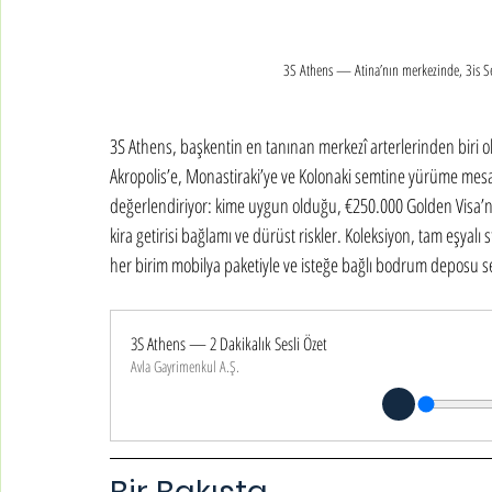
3S Athens — Atina’nın merkezinde, 3is Se
3S Athens, başkentin en tanınan merkezî arterlerinden biri
Akropolis’e, Monastiraki’ye ve Kolonaki semtine yürüme mesaf
değerlendiriyor: kime uygun olduğu, €250.000 Golden Visa’nı
kira getirisi bağlamı ve dürüst riskler. Koleksiyon, tam eşyalı
her birim mobilya paketiyle ve isteğe bağlı bodrum deposu seç
3S Athens — 2 Dakikalık Sesli Özet
Avla Gayrimenkul A.Ş.