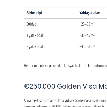
Birim tipi
Yaklaşık alan
Stüdyo
~25–35 m²
1 yatak odalı
~35–45 m²
2 yatak odalı
~45–58 m²
Her birim mobilya paketi dahil, eşyalı teslim edilir; bodrum d
€250.000 Golden Visa M
Atina merkezi normalde daha yüksek Golden Visa eşiklerinin iç
koruyan kullanım-değişikliği istisnasından uygun hale gelir