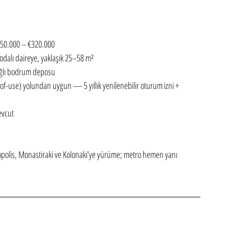
€250.000 – €320.000
 odalı daireye, yaklaşık 25–58 m²
ağlı bodrum deposu
of-use) yolundan uygun — 5 yıllık yenilenebilir oturum izni + 
evcut
olis, Monastiraki ve Kolonaki’ye yürüme; metro hemen yanı 