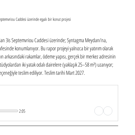
ptemvriou Caddesi üzerinde eşyalı bir konut projesi
 olan 3is Septemvriou Caddesi üzerinde; Syntagma Meydanı’na, 
esinde konumlanıyor. Bu rapor projeyi yalnızca bir yatırım olarak 
n arkasındaki rakamlar, ödeme yapısı, gerçek bir merkez adresinin 
 stüdyolardan iki yatak odalı dairelere (yaklaşık 25–58 m²) uzanıyor; 
eneğiyle teslim ediliyor. Teslim tarihi Mart 2027.
2:05