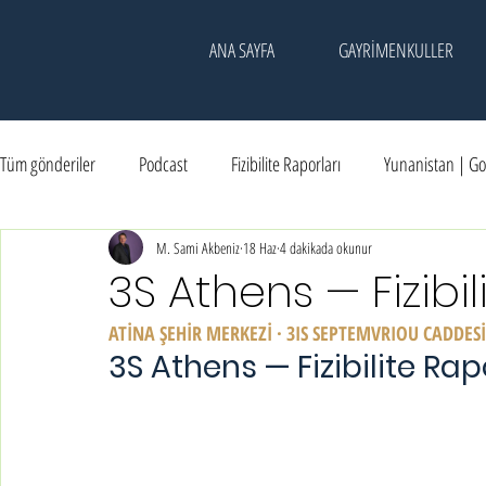
ANA SAYFA
GAYRİMENKULLER
Tüm gönderiler
Podcast
Fizibilite Raporları
Yunanistan | Go
Kadıköy | Kesişim Noktası
M. Sami Akbeniz
18 Haz
Dubai | Yatırım
4 dakikada okunur
Etkinlik & Hatıral
3S Athens — Fizibi
ATİNA ŞEHİR MERKEZİ · 3IS SEPTEMVRIOU CADDE
3S Athens — Fizibilite Ra