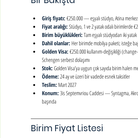
Bir Bakışta
Giriş fiyatı: 
€250.000 — eşyalı stüdyo, Atina merkez
Fiyat aralığı: 
Stüdyo, 1 ve 2 yatak odalı birimlerde 
Birim büyüklükleri: 
Tam eşyalı stüdyodan iki yatak
Dahil olanlar: 
Her birimde mobilya paketi; isteğe b
Golden Visa: 
€250.000 kullanım-değişikliği (change-
Schengen serbest dolaşımı
Stok: 
Golden Visa’ya uygun çok sayıda birim halen m
Ödeme: 
24 ay ve üzeri bir vadede esnek taksitler
Teslim: 
Mart 2027
Konum: 
3is Septemvriou Caddesi — Syntagma, Akrop
başında
Birim Fiyat Listesi