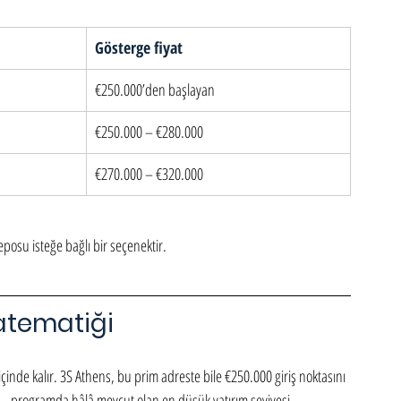
Gösterge fiyat
€250.000’den başlayan
€250.000 – €280.000
€270.000 – €320.000
eposu isteğe bağlı bir seçenektir.
atematiği
inde kalır. 3S Athens, bu prim adreste bile €250.000 giriş noktasını 
 — programda hâlâ mevcut olan en düşük yatırım seviyesi.