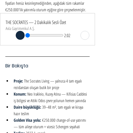
fiyatları henüz kesinleşmediğinden, aşağıdaki tüm rakamlar 
€250.000'lik yatırımla oturum eşiğine göre çerçevelenmiştir.
THE SOCRATES — 2 Dakikalık Sesli Özet
Avla Gayrimenkul A.Ş.
2:02
Bir Bakışta
Proje: 
The Socrates Living — yalnızca 4 tam eşyalı 
rezidanstan oluşan butik bir proje
Konum: 
Neo Irakleio, Kuzey Atina — Kifisias Caddesi 
iş bölgesi ve Attiki Odos çevre yolunun hemen yanında
Daire büyüklüğü: 
39–48 m², tam eşyalı ve kiraya 
hazır teslim
Golden Visa yolu: 
€250.000 change-of-use yatırımı 
— tüm aileye oturum + vizesiz Schengen seyahati