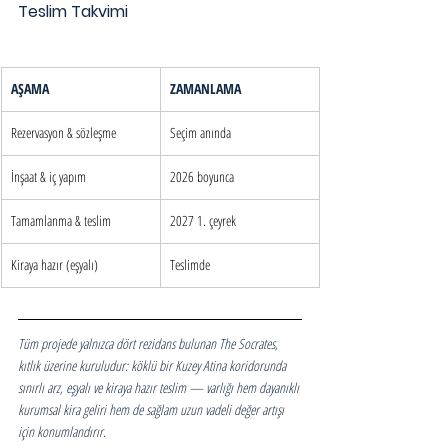
Teslim Takvimi
AŞAMA
ZAMANLAMA
Rezervasyon & sözleşme
Seçim anında
İnşaat & iç yapım
2026 boyunca
Tamamlanma & teslim
2027 1. çeyrek
Kiraya hazır (eşyalı)
Teslimde
Tüm projede yalnızca dört rezidans bulunan The Socrates, 
kıtlık üzerine kuruludur: köklü bir Kuzey Atina koridorunda 
sınırlı arz, eşyalı ve kiraya hazır teslim — varlığı hem dayanıklı 
kurumsal kira geliri hem de sağlam uzun vadeli değer artışı 
için konumlandırır.