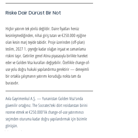
Riske Dair Dürüst Bir Not
Hiçbir yatırım tek yönlü değildir. Daire fiyatları henüz 
kesinleşmediğinden, nihai giriş tutarı ve €250.000 eşiğine 
olan kesin marj teyide tabidir. Proje üzerinden (off-plan) 
teslim, 2027 1. çeyreğe kadar olağan inşaat ve zamanlama 
riskini taşır. Getiriler genel Atina piyasasıyla birlikte hareket 
eder ve Golden Visa kuralları değişebilir. Özellikle change-of-
use yolu doğru hukuki yapılandırma gerektirir — deneyimli 
bir ortakla çalışmanın yatırımı koruduğu nokta tam da 
burasıdır.
Avla Gayrimenkul A.Ş. — Yunanistan Golden Visa'sında 
güvenilir ortağınız. The Socrates'teki dört rezidanstan birini 
rezerve etmek ve €250.000'lik change-of-use yatırımınızı 
seçimden oturuma kadar doğru yapılandırmak için bizimle 
görüşün.
Fizibilite Raporları