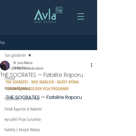
Yazı
Tüm gönderiler
M. Sami Akbeniz
Tüm gönderiler
18 Haz
3 dakikada okunur
THE SOCRATES — Fizibilite Raporu
Podcast
THE SOCRATES · NEO IRAKLEIO · KUZEY ATİNA · 
Fizibilite Raporları
YUNANİSTAN GOLDEN VISA PROGRAMI
THE SOCRATES — Fizibilite Raporu
Yunanistan | Golden Visa
Emlak Raporları & Haberler
Ayrıcalıklı Proje Sunumları
Kadıköy | Kesişim Noktası