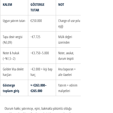
KALEM
GÖSTERGE 
NOT
TUTAR
Uygun yatırım tutarı
€250.000
Change-of-use yolu 
eşiği
Tapu devir vergisi 
~€7.725
Mülk değeri 
(%3,09)
üzerinden
Noter & hukuk 
~€3.750–5.000
Noter, avukat, 
(~%1,5–2)
durum tespiti
Golden Visa devlet 
~€2.000 + kişi başı 
Ana başvuran + 
harçları
harç
aile ilaveleri
Gösterge 
≈ €263.000–
Yatırım + edinim 
toplam giriş
€265.000
maliyetleri
Oturum hakkı; yatırımcıyı, eşini, bakmakla yükümlü olduğu 