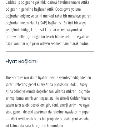
Caddesi iş bölgesine yakınlık; daireyi havalimanına ve Attika 
bölgesinin geneline bağlayan Attiki Odos çevre yoluna 
doğrudan erişim; ve tarihi merkezi rahat bir mesafeye getiren 
doğrudan metro Hat 1 (ISAP) bağlantısı. Bu üçü bir araya 
geldiğinde bölge, kurumsal kiracılar ve relokasyondaki 
profesyoneller için doğal bir tercih hâline gelir — eşyalı ve 
hazır konutlar için prim ödeyen segment tam olarak budur.
Fiyat Bağlamı
The Socrates için daire fiyatları henüz kesinleşmediğinden en 
yararlı referans, genel Kuzey Atina piyasasıdır. Köklü Kuzey 
Atina belediyelerinde değerler son yıllarda istikrarlı biçimde 
artmış; bunu sınırlı yeni inşaat arzı ile sürekli Golden Visa ve 
yaşam tarzı talebi desteklemiştir. Yeni, enerji verimli ve eşyalı 
stok, genellikle eski apartman dairelerine kıyasla prim yapar 
— dört rezidanslık butik bir proje de bu daha yeni ve daha 
kıt katmanda kararlı biçimde konumlanır.