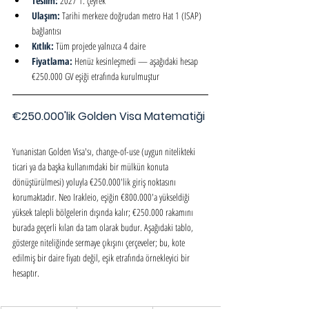
Teslim: 
2027 1. çeyrek
Ulaşım: 
Tarihi merkeze doğrudan metro Hat 1 (ISAP) 
bağlantısı
Kıtlık: 
Tüm projede yalnızca 4 daire
Fiyatlama: 
Henüz kesinleşmedi — aşağıdaki hesap 
€250.000 GV eşiği etrafında kurulmuştur
€250.000'lik Golden Visa Matematiği
Yunanistan Golden Visa'sı, change-of-use (uygun nitelikteki 
ticari ya da başka kullanımdaki bir mülkün konuta 
dönüştürülmesi) yoluyla €250.000'lik giriş noktasını 
korumaktadır. Neo Irakleio, eşiğin €800.000'a yükseldiği 
yüksek talepli bölgelerin dışında kalır; €250.000 rakamını 
burada geçerli kılan da tam olarak budur. Aşağıdaki tablo, 
gösterge niteliğinde sermaye çıkışını çerçeveler; bu, kote 
edilmiş bir daire fiyatı değil, eşik etrafında örnekleyici bir 
hesaptır.