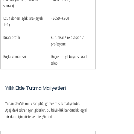
sonrası)
Uzun dönem aylık kira (eşyalı 
~€650–€900
1+1)
Kiracı profili
Kurumsal / relokasyon / 
profesyonel
Boşta kalma riski
Düşük — yıl boyu istikrarlı 
talep
Yıllık Elde Tutma Maliyetleri
Yunanistan'da mülk sahipliği görece düşük maliyetlidir. 
Aşağıdaki tekrarlayan giderler, bu büyüklük bandındaki eşyalı 
bir daire için gösterge niteliğindedir.