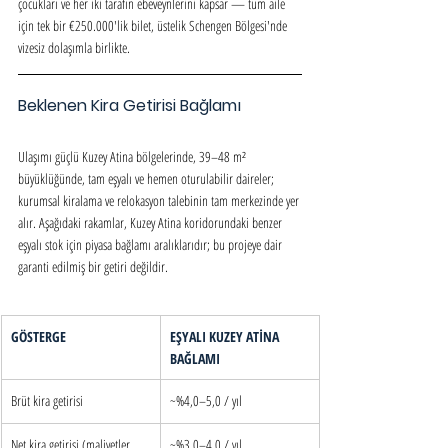
çocukları ve her iki tarafın ebeveynlerini kapsar — tüm aile 
için tek bir €250.000'lik bilet, üstelik Schengen Bölgesi'nde 
vizesiz dolaşımla birlikte.
Beklenen Kira Getirisi Bağlamı
Ulaşımı güçlü Kuzey Atina bölgelerinde, 39–48 m² 
büyüklüğünde, tam eşyalı ve hemen oturulabilir daireler; 
kurumsal kiralama ve relokasyon talebinin tam merkezinde yer 
alır. Aşağıdaki rakamlar, Kuzey Atina koridorundaki benzer 
eşyalı stok için piyasa bağlamı aralıklarıdır; bu projeye dair 
garanti edilmiş bir getiri değildir.
GÖSTERGE
EŞYALI KUZEY ATİNA 
BAĞLAMI
Brüt kira getirisi
~%4,0–5,0 / yıl
Net kira getirisi (maliyetler 
~%3,0–4,0 / yıl