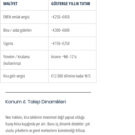
MALİYET
GÖSTERGE YILLIK TUTAR
ENFIA emlak vergisi
~€250–€450
Bina / aidat giderleri
~€300–€600
Sigorta
~€150–€250
Yönetim / kiralama 
kiranın ~%8–12'si
(kullanılırsa)
Kira gelir vergisi
€12.000 dilimine kadar %15
Konum & Talep Dinamikleri
Neo Irakleio, kira talebinin mevsimsel değil yapısal olduğu 
Kuzey Atina kuşağında yer alır. Bunu üç dinamik destekler: çok 
uluslu şirketlerin ve genel merkezlerin kümelendiği Kifisias 