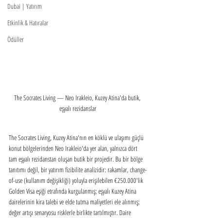
Dubai | Yatırım
Etkinlik & Hatıralar
Ödüller
The Socrates Living — Neo Irakleio, Kuzey Atina'da butik, 
eşyalı rezidanslar
The Socrates Living, Kuzey Atina'nın en köklü ve ulaşımı güçlü 
konut bölgelerinden Neo Irakleio'da yer alan, yalnızca dört 
tam eşyalı rezidanstan oluşan butik bir projedir. Bu bir bölge 
tanıtımı değil, bir yatırım fizibilite analizidir: rakamlar, change-
of-use (kullanım değişikliği) yoluyla erişilebilen €250.000'lik 
Golden Visa eşiği etrafında kurgulanmış; eşyalı Kuzey Atina 
dairelerinin kira talebi ve elde tutma maliyetleri ele alınmış; 
değer artışı senaryosu risklerle birlikte tartılmıştır. Daire 