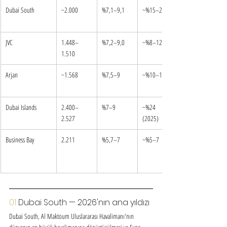
Dubai South
~2.000
%7,1–9,1
~%15–20
JVC
1.448–
%7,2–9,0
~%8–12
1.510
Arjan
~1.568
%7,5–9
~%10–15
Dubai Islands
2.400–
%7–9
~%24 
2.527
(2025)
Business Bay
2.211
%5,7–7
~%5–7
01 
Dubai South — 2026'nın ana yıldızı
Dubai South, Al Maktoum Uluslararası Havalimanı'nın 