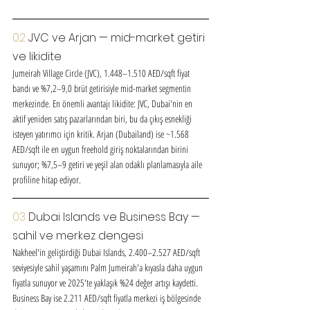
02 
JVC ve Arjan — mid-market getiri 
ve likidite
Jumeirah Village Circle (JVC), 1.448–1.510 AED/sqft fiyat 
bandı ve %7,2–9,0 brüt getirisiyle mid-market segmentin 
merkezinde. En önemli avantajı likidite: JVC, Dubai'nin en 
aktif yeniden satış pazarlarından biri, bu da çıkış esnekliği 
isteyen yatırımcı için kritik. Arjan (Dubailand) ise ~1.568 
AED/sqft ile en uygun freehold giriş noktalarından birini 
sunuyor; %7,5–9 getiri ve yeşil alan odaklı planlamasıyla aile 
profiline hitap ediyor.
03 
Dubai Islands ve Business Bay — 
sahil ve merkez dengesi
Nakheel'in geliştirdiği Dubai Islands, 2.400–2.527 AED/sqft 
seviyesiyle sahil yaşamını Palm Jumeirah'a kıyasla daha uygun 
fiyatla sunuyor ve 2025'te yaklaşık %24 değer artışı kaydetti. 
Business Bay ise 2.211 AED/sqft fiyatla merkezi iş bölgesinde 