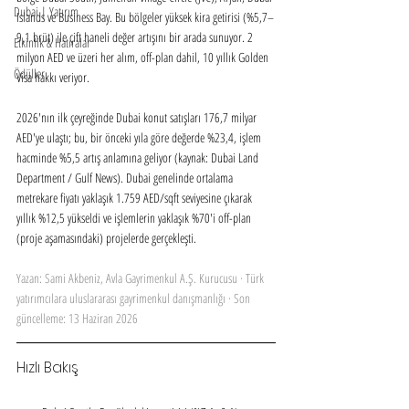
Dubai | Yatırım
Islands ve Business Bay. Bu bölgeler yüksek kira getirisi (%5,7–
9,1 brüt) ile çift haneli değer artışını bir arada sunuyor. 2 
Etkinlik & Hatıralar
milyon AED ve üzeri her alım, off-plan dahil, 10 yıllık Golden 
Ödüller
Visa hakkı veriyor.
2026'nın ilk çeyreğinde Dubai konut satışları 176,7 milyar 
AED'ye ulaştı; bu, bir önceki yıla göre değerde %23,4, işlem 
hacminde %5,5 artış anlamına geliyor (kaynak: Dubai Land 
Department / Gulf News). Dubai genelinde ortalama 
metrekare fiyatı yaklaşık 1.759 AED/sqft seviyesine çıkarak 
yıllık %12,5 yükseldi ve işlemlerin yaklaşık %70'i off-plan 
(proje aşamasındaki) projelerde gerçekleşti.
Yazan: Sami Akbeniz, Avla Gayrimenkul A.Ş. Kurucusu · Türk 
yatırımcılara uluslararası gayrimenkul danışmanlığı · Son 
güncelleme: 13 Haziran 2026
Hızlı Bakış