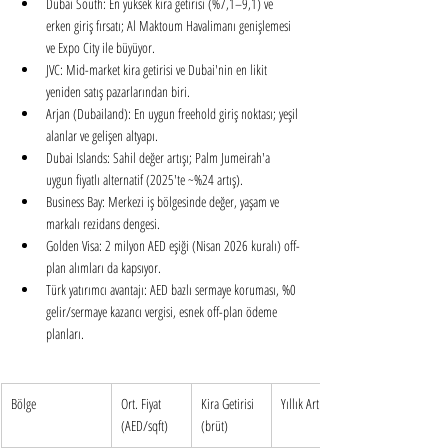
Dubai South: 
En yüksek kira getirisi (%7,1–9,1) ve 
erken giriş fırsatı; Al Maktoum Havalimanı genişlemesi 
ve Expo City ile büyüyor.
JVC: 
Mid-market kira getirisi ve Dubai'nin en likit 
yeniden satış pazarlarından biri.
Arjan (Dubailand): 
En uygun freehold giriş noktası; yeşil 
alanlar ve gelişen altyapı.
Dubai Islands: 
Sahil değer artışı; Palm Jumeirah'a 
uygun fiyatlı alternatif (2025'te ~%24 artış).
Business Bay: 
Merkezi iş bölgesinde değer, yaşam ve 
markalı rezidans dengesi.
Golden Visa: 
2 milyon AED eşiği (Nisan 2026 kuralı) off-
plan alımları da kapsıyor.
Türk yatırımcı avantajı: 
AED bazlı sermaye koruması, %0 
gelir/sermaye kazancı vergisi, esnek off-plan ödeme 
planları.
Bölge
Ort. Fiyat 
Kira Getirisi 
Yıllık Artış
(AED/sqft)
(brüt)