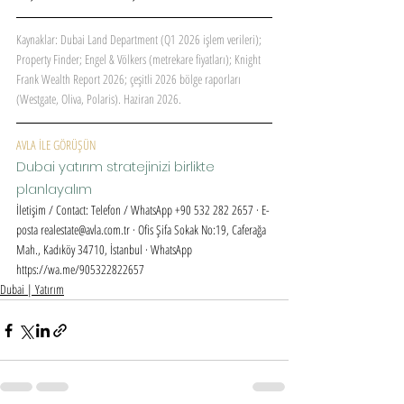
Kaynaklar: Dubai Land Department (Q1 2026 işlem verileri); 
Property Finder; Engel & Völkers (metrekare fiyatları); Knight 
Frank Wealth Report 2026; çeşitli 2026 bölge raporları 
(Westgate, Oliva, Polaris). Haziran 2026.
AVLA İLE GÖRÜŞÜN
Dubai yatırım stratejinizi birlikte 
planlayalım
İletişim / Contact: Telefon / WhatsApp +90 532 282 2657 · E-
posta realestate@avla.com.tr · Ofis Şifa Sokak No:19, Caferağa 
Mah., Kadıköy 34710, İstanbul · WhatsApp 
https://wa.me/905322822657
Dubai | Yatırım