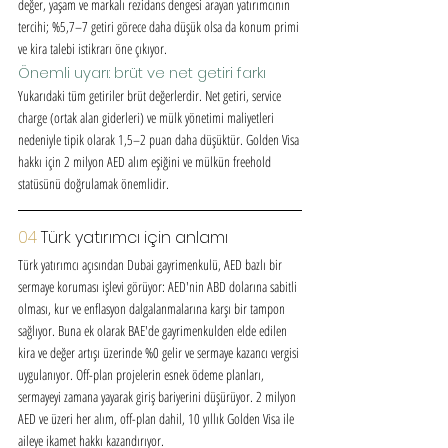
değer, yaşam ve markalı rezidans dengesi arayan yatırımcının 
tercihi; %5,7–7 getiri görece daha düşük olsa da konum primi 
ve kira talebi istikrarı öne çıkıyor.
Önemli uyarı: brüt ve net getiri farkı
Yukarıdaki tüm getiriler brüt değerlerdir. Net getiri, service 
charge (ortak alan giderleri) ve mülk yönetimi maliyetleri 
nedeniyle tipik olarak 1,5–2 puan daha düşüktür. Golden Visa 
hakkı için 2 milyon AED alım eşiğini ve mülkün freehold 
statüsünü doğrulamak önemlidir.
04 
Türk yatırımcı için anlamı
Türk yatırımcı açısından Dubai gayrimenkulü, AED bazlı bir 
sermaye koruması işlevi görüyor: AED'nin ABD dolarına sabitli 
olması, kur ve enflasyon dalgalanmalarına karşı bir tampon 
sağlıyor. Buna ek olarak BAE'de gayrimenkulden elde edilen 
kira ve değer artışı üzerinde %0 gelir ve sermaye kazancı vergisi 
uygulanıyor. Off-plan projelerin esnek ödeme planları, 
sermayeyi zamana yayarak giriş bariyerini düşürüyor. 2 milyon 
AED ve üzeri her alım, off-plan dahil, 10 yıllık Golden Visa ile 
aileye ikamet hakkı kazandırıyor.