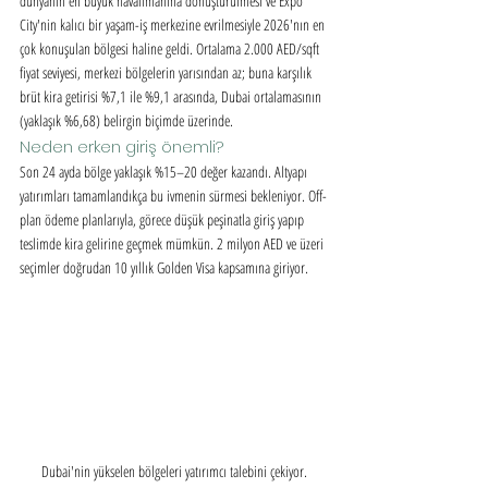
dünyanın en büyük havalimanına dönüştürülmesi ve Expo 
City'nin kalıcı bir yaşam-iş merkezine evrilmesiyle 2026'nın en 
çok konuşulan bölgesi haline geldi. Ortalama 2.000 AED/sqft 
fiyat seviyesi, merkezi bölgelerin yarısından az; buna karşılık 
brüt kira getirisi %7,1 ile %9,1 arasında, Dubai ortalamasının 
(yaklaşık %6,68) belirgin biçimde üzerinde.
Neden erken giriş önemli?
Son 24 ayda bölge yaklaşık %15–20 değer kazandı. Altyapı 
yatırımları tamamlandıkça bu ivmenin sürmesi bekleniyor. Off-
plan ödeme planlarıyla, görece düşük peşinatla giriş yapıp 
teslimde kira gelirine geçmek mümkün. 2 milyon AED ve üzeri 
seçimler doğrudan 10 yıllık Golden Visa kapsamına giriyor.
Dubai'nin yükselen bölgeleri yatırımcı talebini çekiyor.