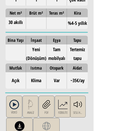
Net m²
Brüt m²
Teras m²
Kira
30 akıllı
%4-5 yıllık
stüdyo
Bina Yaşı
İnşaat
Eşya
Tapu
Yeni
Tam
Tertemiz
(Dönüşüm)
mobilyalı
tapu
Mutfak
Isıtma
Otopark
Aidat
Açık
Klima
Var
~35€/ay
VİDEO
ANALİZ
PDF
FİZİBİLİTE
SESLİ ANLATI