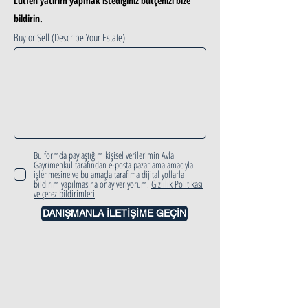
Lütfen yatırım yapmak istediğiniz bütçenizi bize
bildirin.
Buy or Sell (Describe Your Estate)
Bu formda paylaştığım kişisel verilerimin Avla
Gayrimenkul tarafından e-posta pazarlama amacıyla
işlenmesine ve bu amaçla tarafıma dijital yollarla
bildirim yapılmasına onay veriyorum.
Gizlilik Politikası
ve çerez bildirimleri
DANIŞMANLA İLETİŞİME GEÇİN