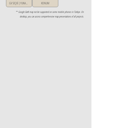
GV SEÇKİ | YUNANİSTAN
KONUM
**
Google Earth may not be supported on some mobile phones in Türkiye. On
desktop, you can access comprehensive map presentations of all projects.
Property Details