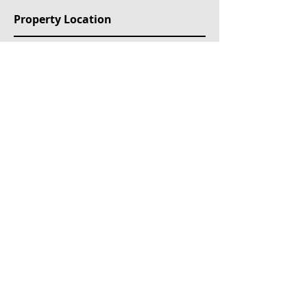
Property Location
Saki Karagiorga 114, 166 75 Ano Glyfada, Greece
Mülk Etiketleri
For Sale
Ongoing