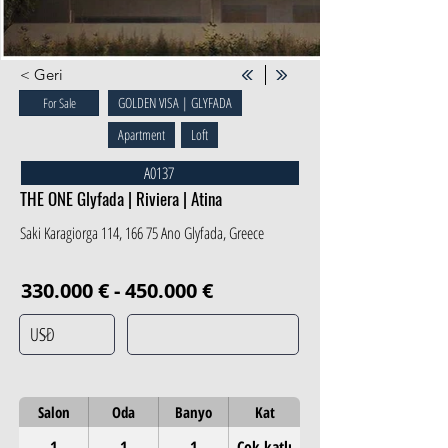
< Geri
GOLDEN VISA | GLYFADA
For Sale
Apartment
Loft
A0137
THE ONE Glyfada | Riviera | Atina
Saki Karagiorga 114, 166 75 Ano Glyfada, Greece
330.000 € - 450.000 €
Salon
Oda
Banyo
Kat
1
1
1
Çok katlı