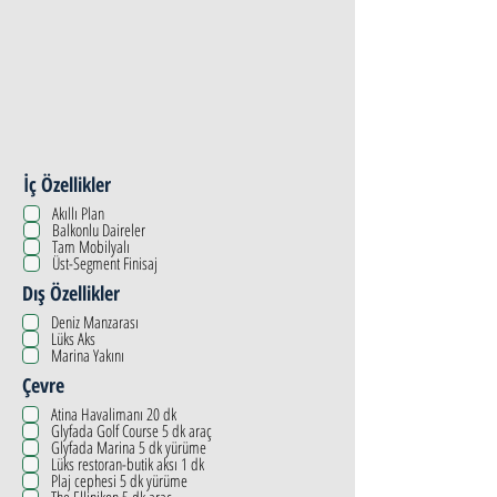
İç Özellikler
Akıllı Plan
Balkonlu Daireler
Tam Mobilyalı
Üst-Segment Finisaj
Dış Özellikler
Deniz Manzarası
Lüks Aks
Marina Yakını
Çevre
Atina Havalimanı 20 dk
Glyfada Golf Course 5 dk araç
Glyfada Marina 5 dk yürüme
Lüks restoran-butik aksı 1 dk
Plaj cephesi 5 dk yürüme