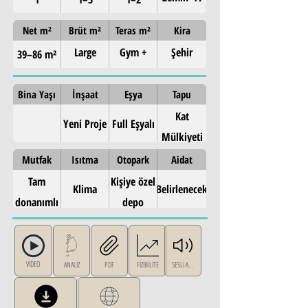
kat
Net m²
Brüt m²
Teras m²
Kira
Large
Gym +
Şehir
39–86 m²
balconies
individual
merkezi
(up to 49
storage
kira talebi
Bina Yaşı
İnşaat
Eşya
Tapu
m²)
Kat
Yeni Proje
Full Eşyalı
Mülkiyeti
Mutfak
Isıtma
Otopark
Aidat
Tam
Kişiye özel
Klima
Belirlenecek
donanımlı
depo
VİDEO
ANALİZ
PDF
FİZİBİLİTE
SESLİ ANLATI