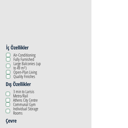
İç Özellikler
Air-Conditioning
Fully Furnished
Large Balconies (up
to 49 m²)
Open-Plan Living
Quality Finishes
Dış Özellikler
3 min to Larisis
Metro/Rail
Athens City Centre
Communal Gym
Individual Storage
Rooms
Çevre