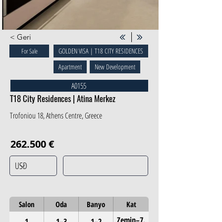
< Geri
GOLDEN VISA | T18 CITY RESIDENCES
For Sale
Apartment
New Development
A0155
T18 City Residences | Atina Merkez
Trofoniou 18, Athens Centre, Greece
262.500 €
Salon
Oda
Banyo
Kat
Zemin–7.
1
1–3
1–2