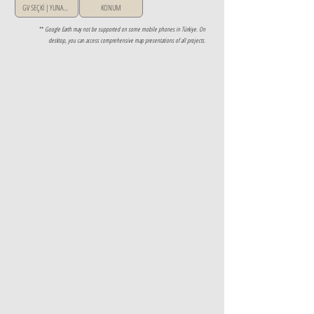
GV SEÇKİ | YUNANİSTAN
KONUM
**
Google Earth may not be supported on some mobile phones in Türkiye. On
desktop, you can access comprehensive map presentations of all projects.
Property Details