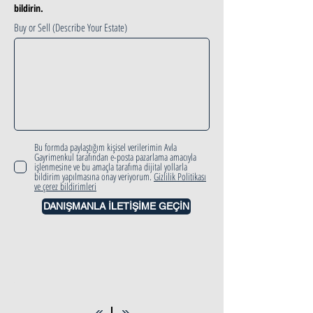
bildirin.
Buy or Sell (Describe Your Estate)
Bu formda paylaştığım kişisel verilerimin Avla
Gayrimenkul tarafından e-posta pazarlama amacıyla
işlenmesine ve bu amaçla tarafıma dijital yollarla
bildirim yapılmasına onay veriyorum.
Gizlilik Politikası
ve çerez bildirimleri
DANIŞMANLA İLETİŞİME GEÇİN