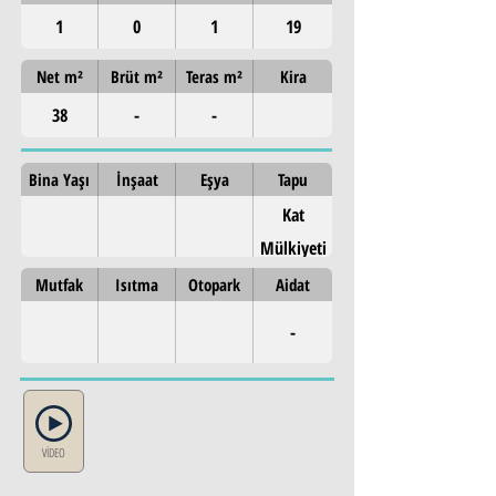
1
0
1
19
Net m²
Brüt m²
Teras m²
Kira
38
-
-
Bina Yaşı
İnşaat
Eşya
Tapu
Kat
Mülkiyeti
Mutfak
Isıtma
Otopark
Aidat
-
VİDEO