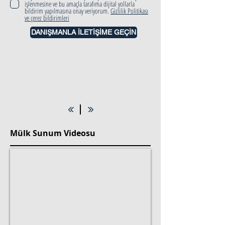
işlenmesine ve bu amaçla tarafıma dijital yollarla
bildirim yapılmasına onay veriyorum.
Gizlilik Politikası
ve çerez bildirimleri
DANIŞMANLA İLETİŞİME GEÇİN
Mülk Sunum Videosu