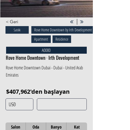
< Geri
Rove Home Downtown by Irth Development
Satılık
Apartment
Residence
A0080
Rove Home Downtown · Irth Development
Rove Home Downtown Dubai - Dubai - United Arab
Emirates
$407,962'den başlayan
Salon
Oda
Banyo
Kat