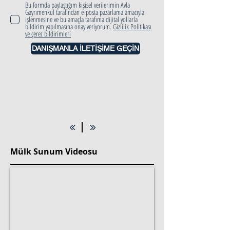
Bu formda paylaştığım kişisel verilerimin Avla
Gayrimenkul tarafından e-posta pazarlama amacıyla
işlenmesine ve bu amaçla tarafıma dijital yollarla
bildirim yapılmasına onay veriyorum.
Gizlilik Politikası
ve çerez bildirimleri
DANIŞMANLA İLETİŞİME GEÇİN
Mülk Sunum Videosu