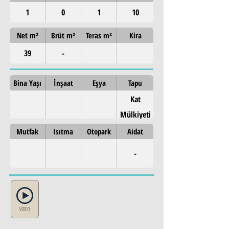
1
0
1
10
Net m²
Brüt m²
Teras m²
Kira
39
-
Bina Yaşı
İnşaat
Eşya
Tapu
Kat
Mülkiyeti
Mutfak
Isıtma
Otopark
Aidat
-
VİDEO