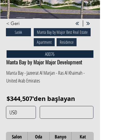
< Geri
Manta Bay by Major Best Real Estate
Satılık
Apartment
Residence
A0076
Manta Bay by Major Major Development
Manta Bay - Jazeerat Al Marjan - Ras Al Khaimah -
United Arab Emirates
$344,507'den başlayan
Salon
Oda
Banyo
Kat