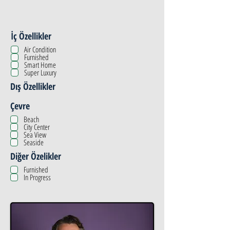
İç Özellikler
Air Condition
Furnished
Smart Home
Super Luxury
Dış Özellikler
Çevre
Beach
City Center
Sea View
Seaside
Diğer Özelikler
Furnished
In Progress