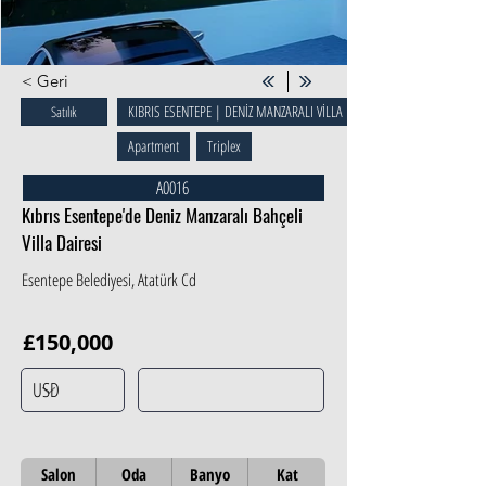
< Geri
KIBRIS ESENTEPE | DENİZ MANZARALI VİLLA
Satılık
Apartment
Triplex
A0016
Kıbrıs Esentepe'de Deniz Manzaralı Bahçeli
Villa Dairesi
Esentepe Belediyesi, Atatürk Cd
£150,000
Salon
Oda
Banyo
Kat