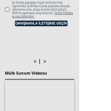
Bu formda paylaştığım kişisel verilerimin Avla
Gayrimenkul tarafından e-posta pazarlama amacıyla
işlenmesine ve bu amaçla tarafıma dijital yollarla
bildirim yapılmasına onay veriyorum.
Gizlilik Politikası
ve çerez bildirimleri
DANIŞMANLA İLETİŞİME GEÇİN
Mülk Sunum Videosu