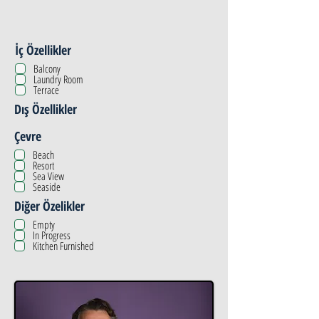
İç Özellikler
Balcony
Laundry Room
Terrace
Dış Özellikler
Çevre
Beach
Resort
Sea View
Seaside
Diğer Özelikler
Empty
In Progress
Kitchen Furnished