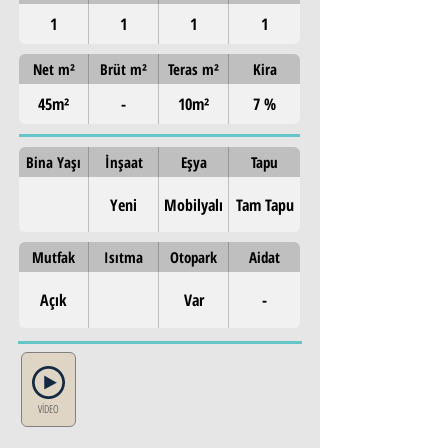
1
1
1
1
Net m²
Brüt m²
Teras m²
Kira
45m²
-
10m²
7 %
Bina Yaşı
İnşaat
Eşya
Tapu
Yeni
Mobilyalı
Tam Tapu
Mutfak
Isıtma
Otopark
Aidat
Açık
Var
-
VİDEO