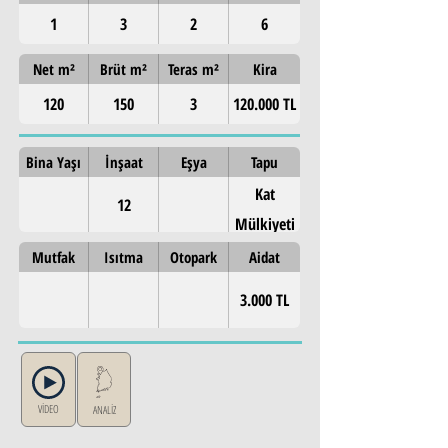
1
3
2
6
Net m²
Brüt m²
Teras m²
Kira
120
150
3
120.000 TL
Bina Yaşı
İnşaat
Eşya
Tapu
Kat
12
Mülkiyeti
Mutfak
Isıtma
Otopark
Aidat
3.000 TL
VİDEO
ANALİZ