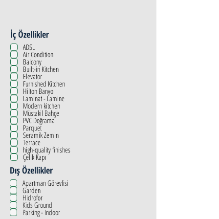
İç Özellikler
ADSL
Air Condition
Balcony
Built-in Kitchen
Elevator
Furnished Kitchen
Hilton Banyo
Laminat - Lamine
Modern kitchen
Müstakil Bahçe
PVC Doğrama
Parquet
Seramik Zemin
Terrace
high-quality finishes
Çelik Kapı
Dış Özellikler
Apartman Görevlisi
Garden
Hidrofor
Kids Ground
Parking - Indoor