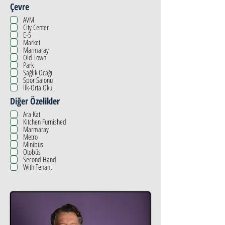
Çevre
AVM
City Center
E-5
Market
Marmaray
Old Town
Park
Sağlık Ocağı
Spor Salonu
İlk-Orta Okul
Diğer Özelikler
Ara Kat
Kitchen Furnished
Marmaray
Metro
Minibüs
Otobüs
Second Hand
With Tenant