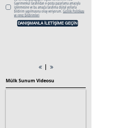
Gayrimenkul tarafından e-posta pazarlama amacıyla
işlenmesine ve bu amaçla tarafıma dijital yollarla
bildirim yapılmasına onay veriyorum.
Gizlilik Politikası
ve çerez bildirimleri
DANIŞMANLA İLETİŞİME GEÇİN
Mülk Sunum Videosu