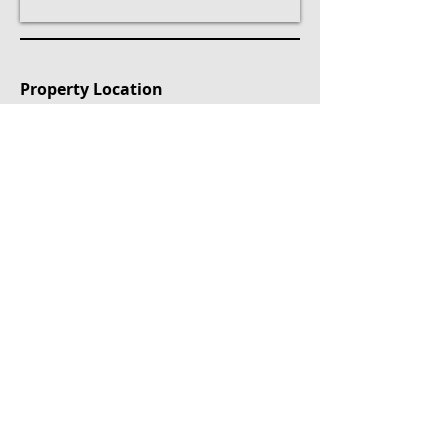
Property Location
Ethemefendi, Erenköy, Kadıköy/İstanbul, Türkiye
Mülk Etiketleri