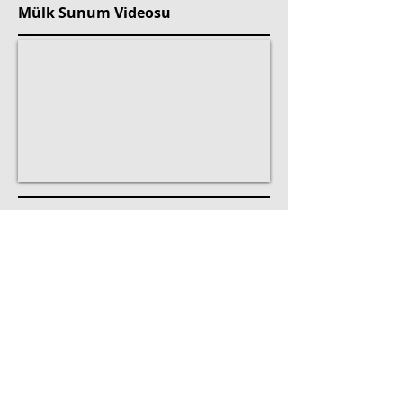
Mülk Sunum Videosu
Property Location
Erenköy, Taşmektep Sokağı, Kadıköy/İstanbul, Türkiye