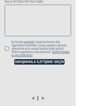
Buy or Sell (Describe Your Estate)
Bu formda paylaştığım kişisel verilerimin Avla
Gayrimenkul tarafından e-posta pazarlama amacıyla
işlenmesine ve bu amaçla tarafıma dijital yollarla
bildirim yapılmasına onay veriyorum.
Gizlilik Politikası
ve çerez bildirimleri
DANIŞMANLA İLETİŞİME GEÇİN