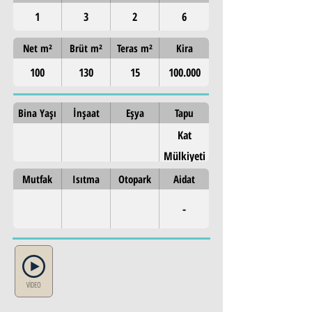
1
3
2
6
Net m²
Brüt m²
Teras m²
Kira
100
130
15
100.000
Bina Yaşı
İnşaat
Eşya
Tapu
Kat
Mülkiyeti
Mutfak
Isıtma
Otopark
Aidat
-
VİDEO