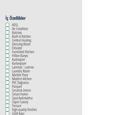
İç Özellikler
ADSL
Air Condition
Balcony
Built-in Kitchen
Central Heating
Dressing Room
Elevator
Furnished Kitchen
Hilton Banyo
Kartonpier
Kartonpiyer
Laminat - Lamine
Laundry Room
Marble Floor
Modern kitchen
PVC Doğrama
Parquet
Seramik Zemin
Smart Home
Spot Aydınlatma
Super Luxury
Terrace
high-quality finishes
Çelik Kapı