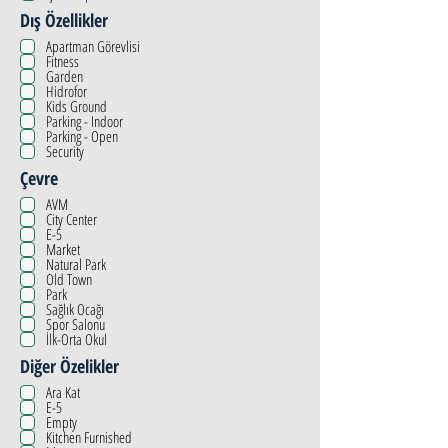
Dış Özellikler
Apartman Görevlisi
Fitness
Garden
Hidrofor
Kids Ground
Parking - Indoor
Parking - Open
Security
Çevre
AVM
City Center
E-5
Market
Natural Park
Old Town
Park
Sağlık Ocağı
Spor Salonu
İlk-Orta Okul
Diğer Özelikler
Ara Kat
E-5
Empty
Kitchen Furnished