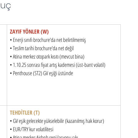
nuç
ZAYIF YÖNLER (W)
• Enerji sınıfı brochure'da net belirtilmemiş

• Teslim tarihi brochure'da net değil

• Atina merkez otopark kısıtı (mevcut bina)

• 1.10.25 sonrası fiyat artış kademesi (üst-bant volatil)

• Penthouse (ST2) GV eşiği üstünde
TEHDİTLER (T)
• GV eşik gelecekte yükselebilir (kazanılmış hak korur)

• EUR/TRY kur volatilitesi

• Atina merkez Airbnb regülasyonu sıkı
