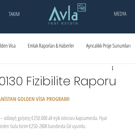
MEDYA
TAKIM
lden Visa
Emlak Raporları & Haberler
Ayrıcalıklı Proje Sunumları
ar
Ödüller
130 Fizibilite Raporu
UNANİSTAN GOLDEN VİSA PROGRAMI
λλαγή χρήσης €250.000 alt eşik istisnası kapsamında. Fiyat 
 Birden fazla birim €250-280K bandında GV uyumlu.