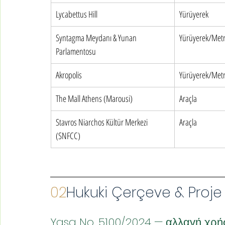
Lycabettus Hill
Yürüyerek
Syntagma Meydanı & Yunan 
Yürüyerek/Met
Parlamentosu
Akropolis
Yürüyerek/Met
The Mall Athens (Marousi)
Araçla
Stavros Niarchos Kültür Merkezi 
Araçla
(SNFCC)
02
Hukuki Çerçeve & Proje
Yasa No. 5100/2024 — αλλαγή χρ