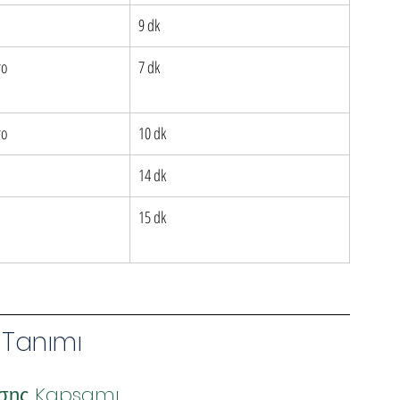
9 dk
ro
7 dk
ro
10 dk
14 dk
15 dk
 Tanımı
ήσης Kapsamı