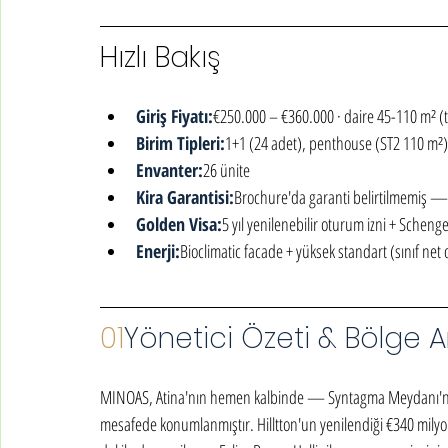
Hızlı Bakış
Giriş Fiyatı:
€250.000 – €360.000 · daire 45-110 m² (
Birim Tipleri:
1+1 (24 adet), penthouse (ST2 110 m²)
Envanter:
26 ünite
Kira Garantisi:
Brochure'da garanti belirtilmemiş —
Golden Visa:
5 yıl yenilenebilir oturum izni + Schen
Enerji:
Bioclimatic facade + yüksek standart (sınıf net 
01
Yönetici Özeti & Bölge An
MINOAS, Atina'nın hemen kalbinde — Syntagma Meydanı'na 7 d
mesafede konumlanmıştır. Hilltton'un yenilendiği €340 milyon