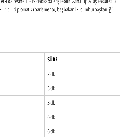
ki dairesine 15-19 dakikada erişilebilir. Atina Tıp & Diş Fakültesi 3 
 tıp + diplomatik (parlamento, başbakanlık, cumhurbaşkanlığı) 
SÜRE
2 dk
3 dk
3 dk
6 dk
6 dk