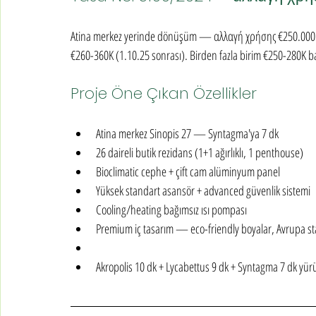
Atina merkez yerinde dönüşüm — αλλαγή χρήσης €250.000 alt e
€260-360K (1.10.25 sonrası). Birden fazla birim €250-280K
Proje Öne Çıkan Özellikler
Atina merkez Sinopis 27 — Syntagma'ya 7 dk
26 daireli butik rezidans (1+1 ağırlıklı, 1 penthouse)
Bioclimatic cephe + çift cam alüminyum panel
Yüksek standart asansör + advanced güvenlik sistemi
Cooling/heating bağımsız ısı pompası
Premium iç tasarım — eco-friendly boyalar, Avrupa st
Akropolis 10 dk + Lycabettus 9 dk + Syntagma 7 dk yü