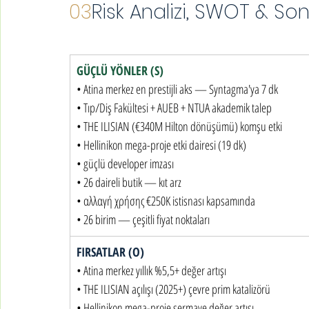
03
Risk Analizi, SWOT & So
GÜÇLÜ YÖNLER (S)
• Atina merkez en prestijli aks — Syntagma'ya 7 dk

• Tıp/Diş Fakültesi + AUEB + NTUA akademik talep

• THE ILISIAN (€340M Hilton dönüşümü) komşu etki

• Hellinikon mega-proje etki dairesi (19 dk)

• güçlü developer imzası

• 26 daireli butik — kıt arz

• αλλαγή χρήσης €250K istisnası kapsamında

• 26 birim — çeşitli fiyat noktaları
FIRSATLAR (O)
• Atina merkez yıllık %5,5+ değer artışı

• THE ILISIAN açılışı (2025+) çevre prim katalizörü

• Hellinikon mega-proje sermaye değer artışı
