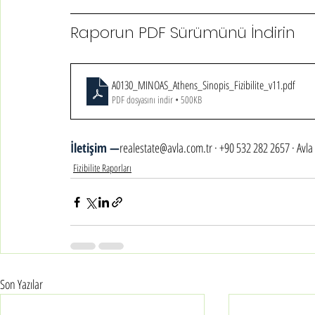
Raporun PDF Sürümünü İndirin
A0130_MINOAS_Athens_Sinopis_Fizibilite_v11
.pdf
PDF dosyasını indir • 500KB
İletişim —
realestate@avla.com.tr · +90 532 282 2657 · Avla
Fizibilite Raporları
Son Yazılar