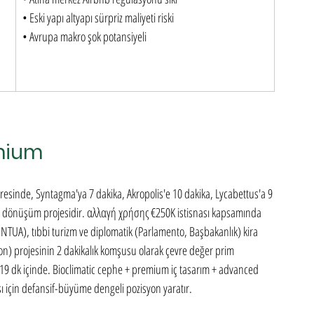
• Eski yapı altyapı sürpriz maliyeti riski

• Avrupa makro şok potansiyeli
mium
inde, Syntagma'ya 7 dakika, Akropolis'e 10 dakika, Lycabettus'a 9 
dönüşüm projesidir. αλλαγή χρήσης €250K istisnası kapsamında 
 NTUA), tıbbi turizm ve diplomatik (Parlamento, Başbakanlık) kira 
ton) projesinin 2 dakikalık komşusu olarak çevre değer prim 
i 19 dk içinde. Bioclimatic cephe + premium iç tasarım + advanced 
şı için defansif-büyüme dengeli pozisyon yaratır.