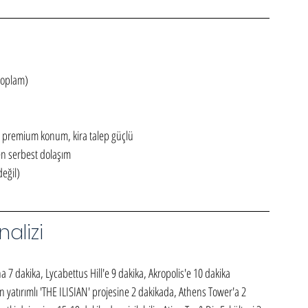
toplam)
 premium konum, kira talep güçlü
gen serbest dolaşım
değil)
alizi
akika, Lycabettus Hill'e 9 dakika, Akropolis'e 10 dakika 
 yatırımlı 'THE ILISIAN' projesine 2 dakikada, Athens Tower'a 2 