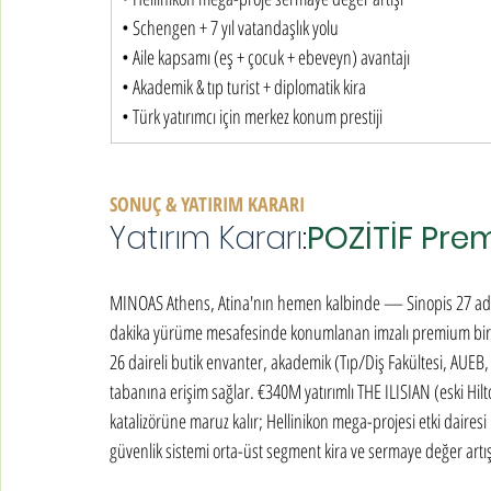
• Schengen + 7 yıl vatandaşlık yolu

• Aile kapsamı (eş + çocuk + ebeveyn) avantajı

• Akademik & tıp turist + diplomatik kira

• Türk yatırımcı için merkez konum prestiji
SONUÇ & YATIRIM KARARI
Yatırım Kararı:
POZİTİF Pre
MINOAS Athens, Atina'nın hemen kalbinde — Sinopis 27 adres
dakika yürüme mesafesinde konumlanan imzalı premium bir 
26 daireli butik envanter, akademik (Tıp/Diş Fakültesi, AUEB,
tabanına erişim sağlar. €340M yatırımlı THE ILISIAN (eski Hil
katalizörüne maruz kalır; Hellinikon mega-projesi etki daires
güvenlik sistemi orta-üst segment kira ve sermaye değer artı