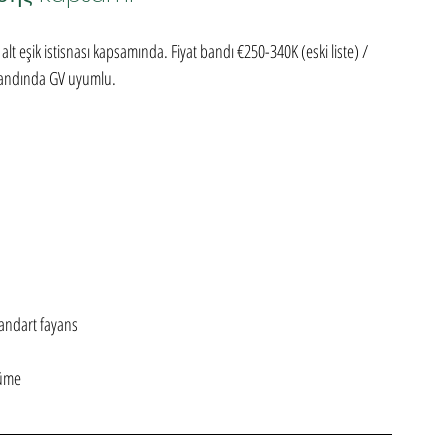
şik istisnası kapsamında. Fiyat bandı €250-340K (eski liste) / 
 bandında GV uyumlu.
andart fayans
rüme