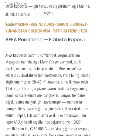
Dubai | Yatırım
AFEA Residence — çatı havuzu ve dış görünüm, Agia Marina, 
Aegina
Etkinlik & Hatıralar
AGIA MARINA · AEGINA ADASI · SARONIK KÖRFEZİ · 
Ödüller
YUNANİSTAN GOLDEN VISA · YATIRIM FİZİBİLİTESİ
AFEA Residence — Fizibilite Raporu
AFEA Residence, Saronik Körfezi’ndeki Aegina adasının 
Mesagros tarafında, Agia Marina’da yer alan yeni, butik 
ölçekli, A+ enerji sınıfı bir projedir — Pire Limanı’ndan 
yaklaşık 25 dakikalık feribot mesafesinde. Proje bilinçli olarak 
küçük tutulmuştur: 28–66 m² arasında, bir ve iki yatak odalı 
11 daire; ortak bir çatı yüzme havuzu etrafında kurgulanmış, 
zemin kat dairelerinde özel bahçeler bulunuyor. Her daire 
düşük işletme maliyeti için tasarlanmıştır — otonom ısı 
pompası ile ısıtma ve soğutma, güneş enerjili su ısıtıcıları, ısı 
yalıtımlı cephe, LED aydınlatma ve akıllı ev otomasyonu. Bu 
rapor AFEA’yı kendi koşullarında değerlendiriyor: 2027 
hedefli teslim ile, €250.000 Golden Visa eşiğinde giriş yapan, 
verimli bir ada tatil-kira varlığı. İçerik genel program ve piyasa 