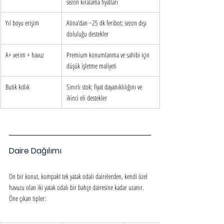
sezon kiralama fiyatları
Yıl boyu erişim
Atina’dan ~25 dk feribot; sezon dışı 
doluluğu destekler
A+ verim + havuz
Premium konumlanma ve sahibi için 
düşük işletme maliyeti
Butik kıtlık
Sınırlı stok; fiyat dayanıklılığını ve 
ikinci eli destekler
Daire Dağılımı
On bir konut, kompakt tek yatak odalı dairelerden, kendi özel 
havuzu olan iki yatak odalı bir bahçe dairesine kadar uzanır. 
Öne çıkan tipler: