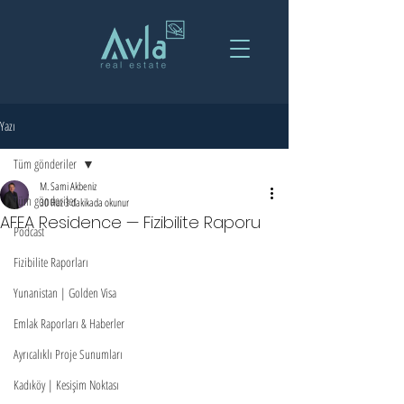
Yazı
Tüm gönderiler
M. Sami Akbeniz
Tüm gönderiler
30 Haz
3 dakikada okunur
AFEA Residence — Fizibilite Raporu
Podcast
Fizibilite Raporları
Yunanistan | Golden Visa
Emlak Raporları & Haberler
Ayrıcalıklı Proje Sunumları
Kadıköy | Kesişim Noktası