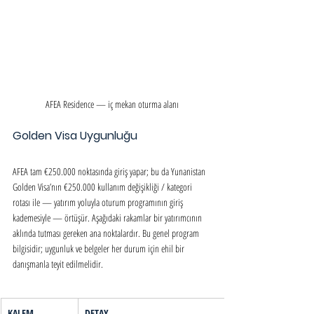
AFEA Residence — iç mekan oturma alanı
Golden Visa Uygunluğu
AFEA tam €250.000 noktasında giriş yapar; bu da Yunanistan 
Golden Visa’nın €250.000 kullanım değişikliği / kategori 
rotası ile — yatırım yoluyla oturum programının giriş 
kademesiyle — örtüşür. Aşağıdaki rakamlar bir yatırımcının 
aklında tutması gereken ana noktalardır. Bu genel program 
bilgisidir; uygunluk ve belgeler her durum için ehil bir 
danışmanla teyit edilmelidir.
KALEM
DETAY