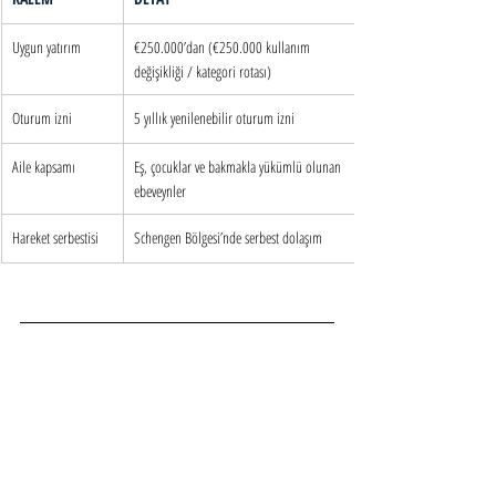
Uygun yatırım
€250.000’dan (€250.000 kullanım 
değişikliği / kategori rotası)
Oturum izni
5 yıllık yenilenebilir oturum izni
Aile kapsamı
Eş, çocuklar ve bakmakla yükümlü olunan 
ebeveynler
Hareket serbestisi
Schengen Bölgesi’nde serbest dolaşım