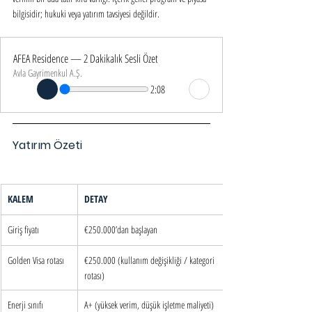
bilgisidir; hukuki veya yatırım tavsiyesi değildir.
AFEA Residence — 2 Dakikalık Sesli Özet
Avla Gayrimenkul A.Ş.
2:08
Yatırım Özeti
KALEM
DETAY
Giriş fiyatı
€250.000’dan başlayan
Golden Visa rotası
€250.000 (kullanım değişikliği / kategori 
rotası)
Enerji sınıfı
A+ (yüksek verim, düşük işletme maliyeti)