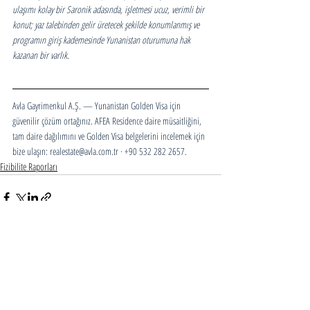
ulaşımı kolay bir Saronik adasında, işletmesi ucuz, verimli bir 
konut; yaz talebinden gelir üretecek şekilde konumlanmış ve 
programın giriş kademesinde Yunanistan oturumuna hak 
kazanan bir varlık.
Avla Gayrimenkul A.Ş. — Yunanistan Golden Visa için 
güvenilir çözüm ortağınız. AFEA Residence daire müsaitliğini, 
tam daire dağılımını ve Golden Visa belgelerini incelemek için 
bize ulaşın: realestate@avla.com.tr · +90 532 282 2657.
Fizibilite Raporları
İlgili Yazılar
Hepsini Gör