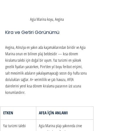
Agia Marina koyu, Aegina
Kira ve Getiri Görünümü
Aegina, Atina’ya en yakın ada kaçamaklarından biridir ve Agia 
Marina onun en bilinen plaj beldesidir — kısa dönem 
kiralama talebi için doğal bir uyum. Yaz turizmi en yüksek 
gecelik fiyatları yaratırken, Pire’den yıl boyu feribot erişimi, 
salt mevsimlik adaların yakalayamayacağı sezon dışı hafta sonu 
dolulukları sağlar. A+ verimlilik ve çatı havuzu, AFEA 
dairelerini yerel kısa dönem kiralama pazarının üst ucuna 
konumlandırır.
ETKEN
AFEA İÇİN ANLAMI
Yaz turizmi talebi
Agia Marina plajı yakınında zirve 