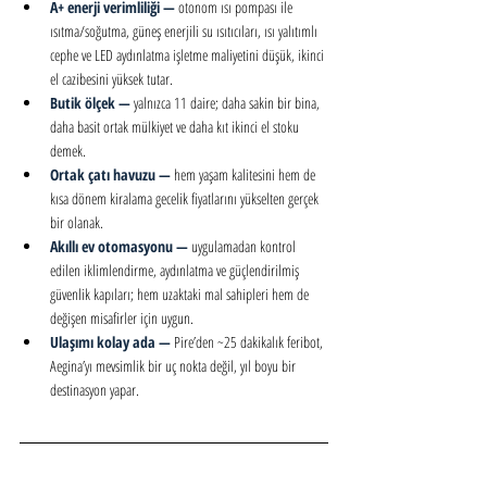
A+ enerji verimliliği — 
otonom ısı pompası ile 
ısıtma/soğutma, güneş enerjili su ısıtıcıları, ısı yalıtımlı 
cephe ve LED aydınlatma işletme maliyetini düşük, ikinci 
el cazibesini yüksek tutar.
Butik ölçek — 
yalnızca 11 daire; daha sakin bir bina, 
daha basit ortak mülkiyet ve daha kıt ikinci el stoku 
demek.
Ortak çatı havuzu — 
hem yaşam kalitesini hem de 
kısa dönem kiralama gecelik fiyatlarını yükselten gerçek 
bir olanak.
Akıllı ev otomasyonu — 
uygulamadan kontrol 
edilen iklimlendirme, aydınlatma ve güçlendirilmiş 
güvenlik kapıları; hem uzaktaki mal sahipleri hem de 
değişen misafirler için uygun.
Ulaşımı kolay ada — 
Pire’den ~25 dakikalık feribot, 
Aegina’yı mevsimlik bir uç nokta değil, yıl boyu bir 
destinasyon yapar.