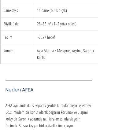
Daire sayısı
11 daire (butik ölçek)
Büyüklükler
28–66 m² (1–2 yatak odası)
Teslim
~2027 hedefli
Konum
Agia Marina / Mesagros, Aegina, Saronik 
Körfezi
Neden AFEA
AFEA aynı anda iki işi yapacak şekilde kurgulanmıştır: işletmesi 
ucuz, modern bir konut olarak değerini korumak ve ulaşımı 
kolay bir Saronik adasında tatil kiralaması olarak gelir 
üretmek. Bu savı taşıyan birkaç özellik öne çıkıyor.