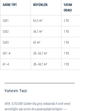
DAİRE TİPİ
BÜYÜKLÜK
YATAK 
ODASI
SGF1
65,5 m²
2 YO
SGF2
34,7 m²
1 YO
SGF3
42 m²
1 YO
GF1–4
28–34,7 m²
1 YO
A1–4
28–34,7 m²
1 YO
Yatırım Tezi
AFEA, €250.000 Golden Visa giriş noktasında A sınıfı enerji 
verimliliğini ada turizm-kira potansiyeliyle birleştirir — 