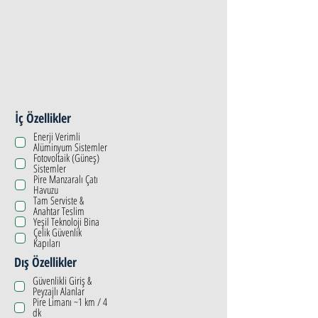
İç Özellikler
Enerji Verimli
Alüminyum Sistemler
Fotovoltaik (Güneş)
Sistemler
Pire Manzaralı Çatı
Havuzu
Tam Serviste &
Anahtar Teslim
Yeşil Teknoloji Bina
Çelik Güvenlik
Kapıları
Dış Özellikler
Güvenlikli Giriş &
Peyzajlı Alanlar
Pire Limanı ~1 km / 4
dk