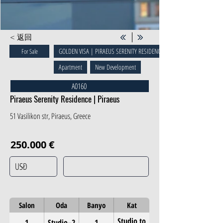
< 返回
GOLDEN VISA | PIRAEUS SERENITY RESIDENCE
For Sale
Apartment
New Development
A0160
Piraeus Serenity Residence | Piraeus
51 Vasilikon str, Piraeus, Greece
250.000 €
Salon
Oda
Banyo
Kat
Studio to
1
Studio–2
1