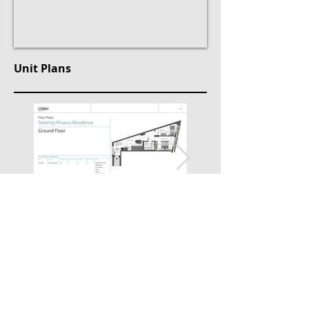
Unit Plans
Property Location
51 Vasilikon str, Piraeus, Greece