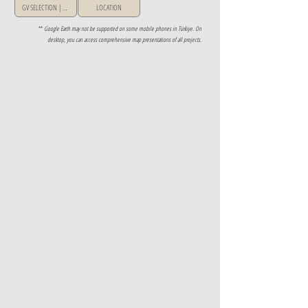
GV SELECTION | GREECE
LOCATION
**
Google Earth may not be supported on some mobile phones in Türkiye. On
desktop, you can access comprehensive map presentations of all projects.
Property Details