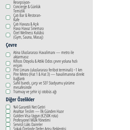
Resepsiyon-
Concierge & Günlük
Temizlik
Çatı Bar & Restoran-
Kafe
Çatı Havuzu & Açık
Hava Havuz Sineması
Özel Wellness Kulübü
(Gym, Sauna, Masaj)
Çevre
Atina Uluslararası Havalimanı — metro ile
aktarmasız
Kifisos Otoyolu & Attiki Odos çevre yoluna hızlı
erişim
Pire Limanı (uluslararası feribot terminali) ~1 km
Pire Metro (Hat 1 & Hat 3) — havalimanına direkt
bağlantı
Sahil bandı, çarşı ve SEF Stadyumu yürüme
mesafesinde
Tramvay ve şehir içi otobüs ağı
Diğer Özelikler
%4 Garantili Net Getiri
Anahtar Teslim — İlk Günden Hazır
Golden Visa Uygun (€250K rota)
Profesyonel Mülk Yönetimi
Servisli Lüks Daireler
Sokak Özelinde Değer Artışı Beklentisi