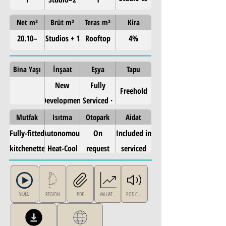
Penthouse
Net m²
Brüt m²
Teras m²
Kira
20.10–
Studios + 1
Rooftop
4%
58.80 m²
–2
pool
guaranteed
Bedroom
net yield +
Bina Yaşı
İnşaat
Eşya
Tapu
Serviced
short-let
New
Fully
Freehold
Apartments
(Piraeus)
Development
Serviced ·
Turnkey
Mutfak
Isıtma
Otopark
Aidat
Fully-fitted
Autonomous
On
Included in
kitchenette
Heat-Cool
request
serviced
Pump
management
VIDEO
REGION
PDF
VALUATION
POD CAST