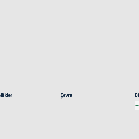
llikler
Çevre
Di