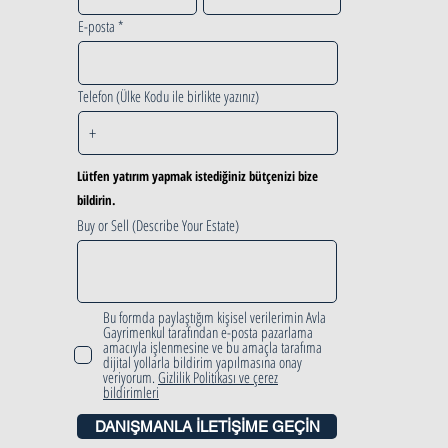
E-posta
Telefon (Ülke Kodu ile birlikte yazınız)
Lütfen yatırım yapmak istediğiniz bütçenizi bize
bildirin.
Buy or Sell (Describe Your Estate)
Bu formda paylaştığım kişisel verilerimin Avla
Gayrimenkul tarafından e-posta pazarlama
amacıyla işlenmesine ve bu amaçla tarafıma
dijital yollarla bildirim yapılmasına onay
veriyorum.
Gizlilik Politikası ve çerez
bildirimleri
DANIŞMANLA İLETİŞİME GEÇİN