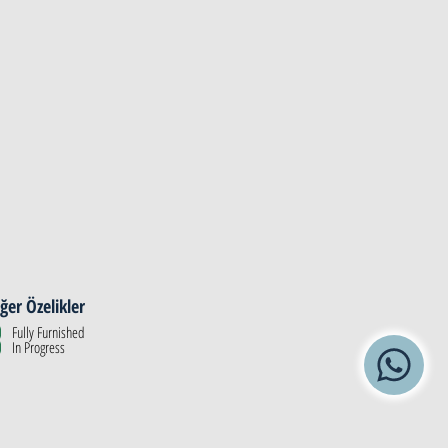
ğer Özelikler
Fully Furnished
In Progress