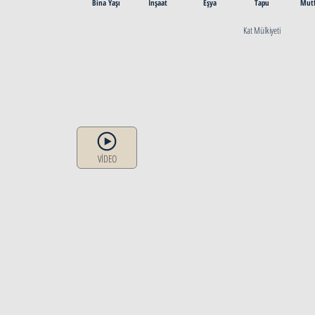
Bina Yaşı
İnşaat
Eşya
Tapu
Mut
Kat Mülkiyeti
VİDEO