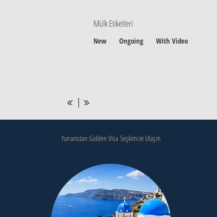
Mülk Etiketleri
New
Ongoing
With Video
Yunanistan Golden Visa Seçkimize Ulaşın