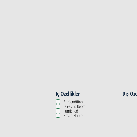
Property Details
İç Özellikler
Dış Öze
Air Condition
Dressing Room
Furnished
Smart Home