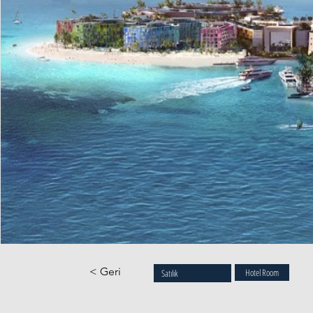
< Geri
Hotel Room
Satılık