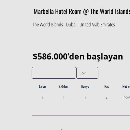
Marbella Hotel Room @ The World Island
The World Islands - Dubai - United Arab Emirates
$586.000'den başlayan
Salon
Y.Odası
Banyo
Kat
Net 
1
1
1
4
35m