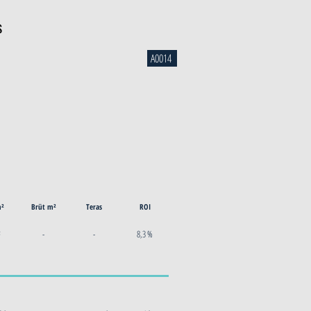
s
A0014
m²
Brüt m²
Teras
ROI
²
-
-
8,3 %