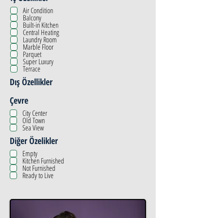
Air Condition
Balcony
Built-in Kitchen
Central Heating
Laundry Room
Marble Floor
Parquet
Super Luxury
Terrace
Dış Özellikler
Çevre
City Center
Old Town
Sea View
Diğer Özelikler
Empty
Kitchen Furnished
Not Furnished
Ready to Live