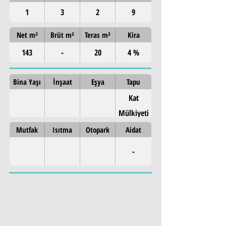
1
3
2
9
Net m²
Brüt m²
Teras m²
Kira
143
-
20
4 %
Bina Yaşı
İnşaat
Eşya
Tapu
Kat
Mülkiyeti
Mutfak
Isıtma
Otopark
Aidat
-
Property Details