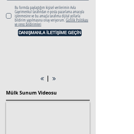
Bu formda paylaştığım kişisel verilerimin Avla
Gayrimenkul tarafından e-posta pazarlama amacıyla
işlenmesine ve bu amaçla tarafıma dijital yollarla
bildirim yapılmasına onay veriyorum.
Gizlilik Politikası
ve çerez bildirimleri
DANIŞMANLA İLETİŞİME GEÇİN
Mülk Sunum Videosu