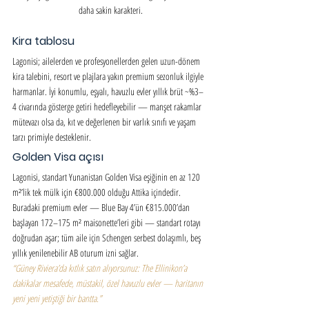
daha sakin karakteri.
Kira tablosu
Lagonisi; ailelerden ve profesyonellerden gelen uzun-dönem 
kira talebini, resort ve plajlara yakın premium sezonluk ilgiyle 
harmanlar. İyi konumlu, eşyalı, havuzlu evler yıllık brüt ~%3–
4 civarında gösterge getiri hedefleyebilir — manşet rakamlar 
mütevazı olsa da, kıt ve değerlenen bir varlık sınıfı ve yaşam 
tarzı primiyle desteklenir.
Golden Visa açısı
Lagonisi, standart Yunanistan Golden Visa eşiğinin en az 120 
m²’lik tek mülk için €800.000 olduğu Attika içindedir. 
Buradaki premium evler — Blue Bay 4’ün €815.000’dan 
başlayan 172–175 m² maisonette’leri gibi — standart rotayı 
doğrudan aşar; tüm aile için Schengen serbest dolaşımlı, beş 
yıllık yenilenebilir AB oturum izni sağlar.
“Güney Riviera’da kıtlık satın alıyorsunuz: The Ellinikon’a 
dakikalar mesafede, müstakil, özel havuzlu evler — haritanın 
yeni yeni yetiştiği bir bantta.”