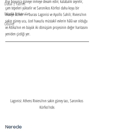
Kıyı boyunca güneye inmeye devam edin; kalabalık seyrelir, 
Dubai | Yatırım
çam tepeleri yükselir ve Saronikos Körfezi daha koyu bir 
Etkinlik & Hatıralar
maviye döner — burası Lagonisi ve Apollo Sahili; Riviera’nın 
sakin güney ucu, özel havuzlu müstakil evlerin hâlâ var olduğu 
Ödüller
ve Attika’nın en büyük iki dönüşüm projesinin değer haritasını 
yeniden çizdiği yer.
Lagonisi: Athens Riviera’nın sakin güney tacı, Saronikos 
Körfezi’nde.
Nerede