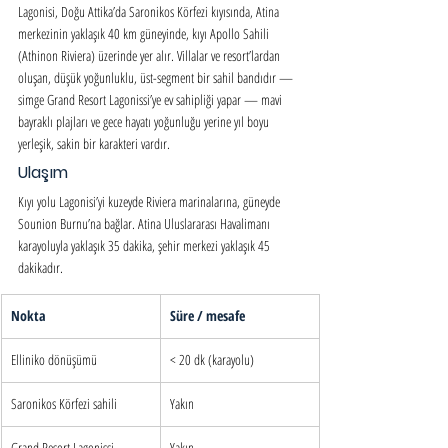
Lagonisi, Doğu Attika’da Saronikos Körfezi kıyısında, Atina 
merkezinin yaklaşık 40 km güneyinde, kıyı Apollo Sahili 
(Athinon Riviera) üzerinde yer alır. Villalar ve resort’lardan 
oluşan, düşük yoğunluklu, üst-segment bir sahil bandıdır — 
simge Grand Resort Lagonissi’ye ev sahipliği yapar — mavi 
bayraklı plajları ve gece hayatı yoğunluğu yerine yıl boyu 
yerleşik, sakin bir karakteri vardır.
Ulaşım
Kıyı yolu Lagonisi’yi kuzeyde Riviera marinalarına, güneyde 
Sounion Burnu’na bağlar. Atina Uluslararası Havalimanı 
karayoluyla yaklaşık 35 dakika, şehir merkezi yaklaşık 45 
dakikadır.
Nokta
Süre / mesafe
Elliniko dönüşümü
< 20 dk (karayolu)
Saronikos Körfezi sahili
Yakın
Grand Resort Lagonissi
Yakın