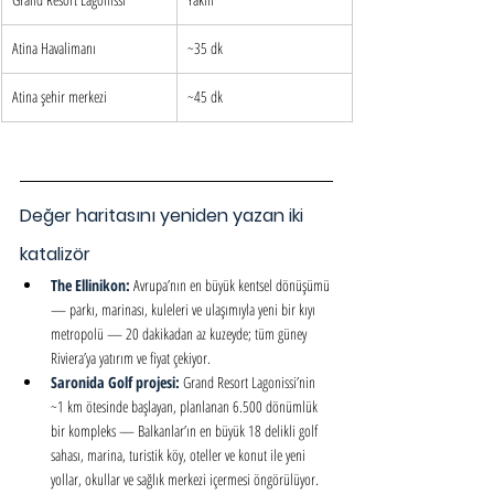
Atina Havalimanı
~35 dk
Atina şehir merkezi
~45 dk
Değer haritasını yeniden yazan iki 
katalizör
The Ellinikon: 
Avrupa’nın en büyük kentsel dönüşümü 
— parkı, marinası, kuleleri ve ulaşımıyla yeni bir kıyı 
metropolü — 20 dakikadan az kuzeyde; tüm güney 
Riviera’ya yatırım ve fiyat çekiyor.
Saronida Golf projesi: 
Grand Resort Lagonissi’nin 
~1 km ötesinde başlayan, planlanan 6.500 dönümlük 
bir kompleks — Balkanlar’ın en büyük 18 delikli golf 
sahası, marina, turistik köy, oteller ve konut ile yeni 
yollar, okullar ve sağlık merkezi içermesi öngörülüyor. 