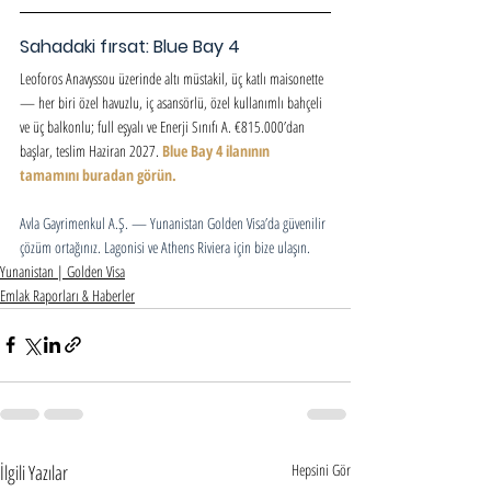
Sahadaki fırsat: Blue Bay 4
Leoforos Anavyssou üzerinde altı müstakil, üç katlı maisonette 
— her biri özel havuzlu, iç asansörlü, özel kullanımlı bahçeli 
ve üç balkonlu; full eşyalı ve Enerji Sınıfı A. €815.000’dan 
başlar, teslim Haziran 2027. 
Blue Bay 4 ilanının 
tamamını buradan görün.
Avla Gayrimenkul A.Ş. — Yunanistan Golden Visa’da güvenilir 
çözüm ortağınız. Lagonisi ve Athens Riviera için bize ulaşın.
Yunanistan | Golden Visa
Emlak Raporları & Haberler
İlgili Yazılar
Hepsini Gör