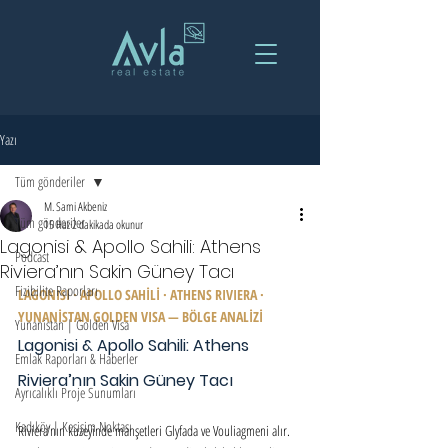
Yazı
Tüm gönderiler
M. Sami Akbeniz
Tüm gönderiler
15 Haz
2 dakikada okunur
Lagonisi & Apollo Sahili: Athens
Podcast
Riviera’nın Sakin Güney Tacı
Fizibilite Raporları
LAGONISI · APOLLO SAHİLİ · ATHENS RIVIERA · 
YUNANİSTAN GOLDEN VISA — BÖLGE ANALİZİ
Yunanistan | Golden Visa
Lagonisi & Apollo Sahili: Athens 
Emlak Raporları & Haberler
Riviera’nın Sakin Güney Tacı
Ayrıcalıklı Proje Sunumları
Kadıköy | Kesişim Noktası
Riviera’nın kuzeyinde manşetleri Glyfada ve Vouliagmeni alır. 