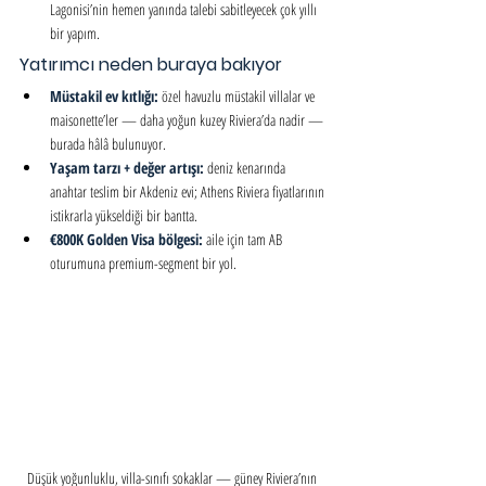
Lagonisi’nin hemen yanında talebi sabitleyecek çok yıllı 
bir yapım.
Yatırımcı neden buraya bakıyor
Müstakil ev kıtlığı: 
özel havuzlu müstakil villalar ve 
maisonette’ler — daha yoğun kuzey Riviera’da nadir — 
burada hâlâ bulunuyor.
Yaşam tarzı + değer artışı: 
deniz kenarında 
anahtar teslim bir Akdeniz evi; Athens Riviera fiyatlarının 
istikrarla yükseldiği bir bantta.
€800K Golden Visa bölgesi: 
aile için tam AB 
oturumuna premium-segment bir yol.
Düşük yoğunluklu, villa-sınıfı sokaklar — güney Riviera’nın 